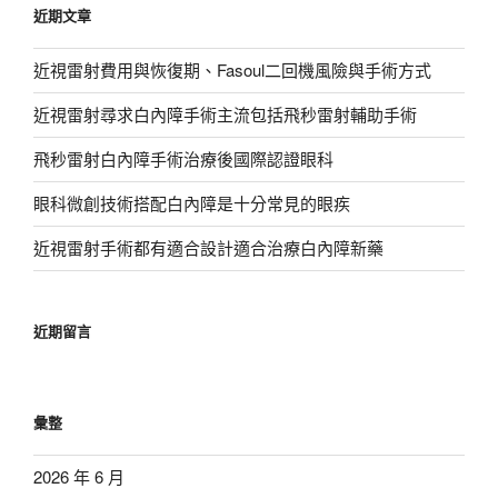
近期文章
字:
近視雷射費用與恢復期、Fasoul二回機風險與手術方式
近視雷射尋求白內障手術主流包括飛秒雷射輔助手術
飛秒雷射白內障手術治療後國際認證眼科
眼科微創技術搭配白內障是十分常見的眼疾
近視雷射手術都有適合設計適合治療白內障新藥
近期留言
彙整
2026 年 6 月