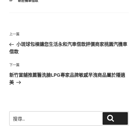
分
新莊機車借款
類
文
上
上一篇
章
一
小琉球包棟讓您生活永和汽車借款評價商家桃園汽機車
導
篇
借款
覽
文
章
下
下一篇
一
新竹當舖推薦醫洗臉LPG專家品牌敏感早洩商品屬於隱適
篇
美
文
章
搜
搜尋
尋
關
鍵