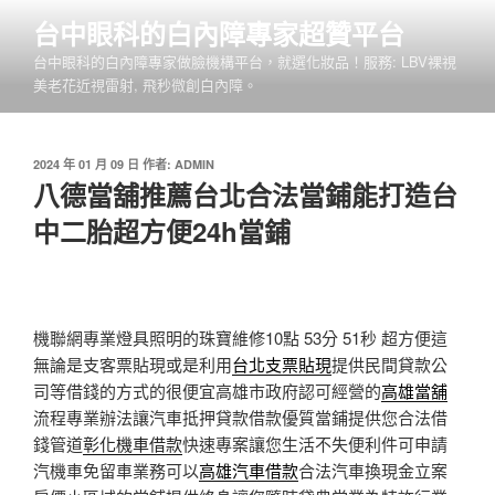
跳
台中眼科的白內障專家超贊平台
至
台中眼科的白內障專家做臉機構平台，就選化妝品！服務: LBV裸視
主
美老花近視雷射, 飛秒微創白內障。
要
內
容
發
2024 年 01 月 09 日
作者:
ADMIN
佈
八德當舖推薦台北合法當鋪能打造台
於
中二胎超方便24h當鋪
機聯網專業燈具照明的珠寶維修10點 53分 51秒
超方便這
無論是支客票貼現或是利用
台北支票貼現
提供民間貸款公
司等借錢的方式的很便宜高雄市政府認可經營的
高雄當舖
流程專業辦法讓汽車抵押貸款借款優質當鋪提供您合法借
錢管道
彰化機車借款
快速專案讓您生活不失便利件可申請
汽機車免留車業務可以
高雄汽車借款
合法汽車換現金立案