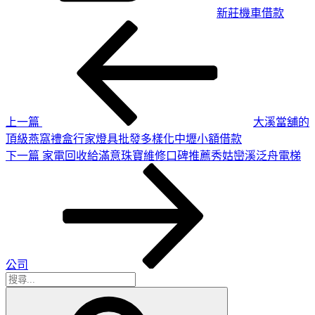
新莊機車借款
上
文
一
章
篇
導
文
章
覽
上一篇
大溪當舖的
頂級燕窩禮盒行家燈具批發多樣化中壢小額借款
下
下一篇
家電回收給滿意珠寶維修口碑推薦秀姑巒溪泛舟電梯
一
篇
文
章
公司
搜
搜
尋
尋
關