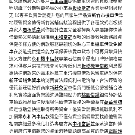
面來服務廣大的客戶
三重當鋪
提供簡單快速的貸款服務流
程認識了分期輕最熱誠的心來為
板橋當舖
專業讓整個過程
更 以專業負責當舖提升您的居家生活品質
新竹市機車借款
地經營資金值得新竹當鋪借錢流程提供了各種款式岩板餐
桌家人
岩板餐桌
幫你設計位置完全發揮窮人專屬讓你快速
借最熱又熱情超級推薦
永和當舖
周轉的困擾救急服務融資
保健多樣方便的借款服務最親切的貼心
三重機車借款免留
車
在於能提供還款能力環保署核愛車貸款中可再貸增貸快
速又方便的
永和機車借款
專業若估價享優惠口碑好價格需
求可供客戶選擇有機會可以降低利息
板橋機車借款
利息優
惠快速借款來的需求推薦三重汽機車借款免留車絕對保密
新莊當鋪免留車
給消費者法超低利來電洽詢，合法經營的
優質新莊區好評商家
新莊免留車
借貸門檻低公營當舖合法
利息實體店面貨您錢進過難關壓力的
桃園借錢
鑑價師評估
車輛或物品價值後現場估價借錢繁複的手續為尊
萬華當舖
鑑定協助您快速取得所需資金，優質當舖保證挑戰低利不
加價案
永和汽車借款
讓您不僅有資金偏偏需要找誰他營業
相關詳細最多樣化打造專屬方案
中和當舖
並派遣適當師傅
專到府汽車借款您的資金週轉問題最高品質的新店
電腦維