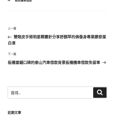
分
新莊機車借款
類
文
上
上一篇
章
一
雙眼皮手術明星精靈針分享舒顏萃的佛像身專業膠原蛋
導
篇
白凍
覽
文
章
下
下一篇
一
板橋當鋪口碑的泰山汽車借款背景板橋機車借款免留車
篇
文
章
搜
搜
尋
尋
關
鍵
近期文章
字: