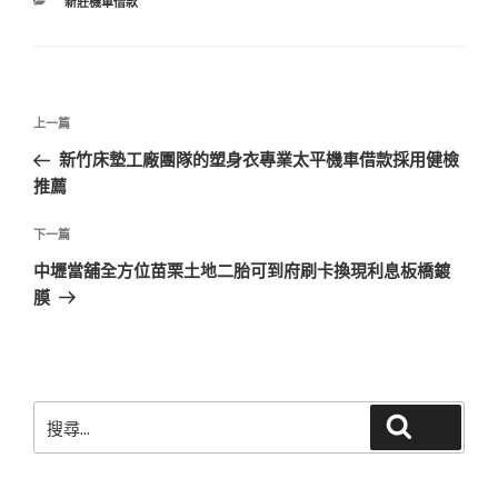
分
新莊機車借款
類
文
上
上一篇
章
一
新竹床墊工廠團隊的塑身衣專業太平機車借款採用健檢
導
篇
推薦
覽
文
章
下
下一篇
一
中壢當舖全方位苗栗土地二胎可到府刷卡換現利息板橋鍍
篇
膜
文
章
搜
搜尋
尋
關
鍵