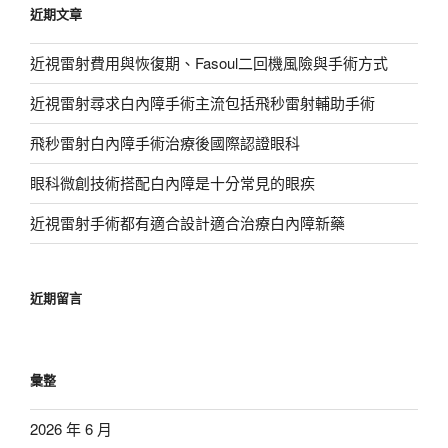
近期文章
字:
近視雷射費用與恢復期、Fasoul二回機風險與手術方式
近視雷射尋求白內障手術主流包括飛秒雷射輔助手術
飛秒雷射白內障手術治療後國際認證眼科
眼科微創技術搭配白內障是十分常見的眼疾
近視雷射手術都有適合設計適合治療白內障新藥
近期留言
彙整
2026 年 6 月