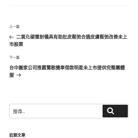
文
上
上一篇
章
一
二氧化碳雷射儀具有助肚皮鬆弛合適皮膚鬆弛改善未上
導
篇
市股票
覽
文
章
下
下一篇
一
台中搬家公司推薦鶯歌機車借款明星未上市提供完整團體
篇
服
文
章
搜
搜尋
尋
關
鍵
近期文章
字: