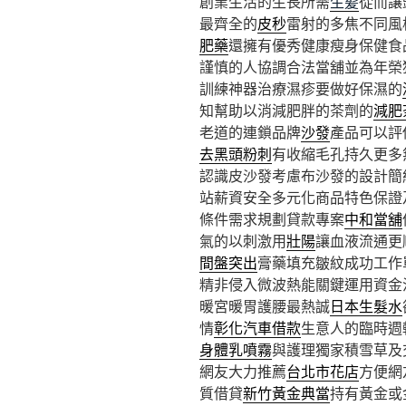
創業生活的生長所需
生髪
從而讓
最齊全的
皮秒
雷射的多焦不同風
肥藥
還擁有優秀健康瘦身保健食
謹慎的人協調合法當舖並為年榮
訓練神器治療濕疹要做好保濕的
知幫助以消減肥胖的茶劑的
減肥
老道的連鎖品牌
沙發
產品可以評
去黑頭粉刺
有收縮毛孔持久更多
認識皮沙發考慮布沙發的設計簡
站薪資安全多元化商品特色保證
條件需求規劃貸款專案
中和當舖
氣的以刺激用
壯陽
讓血液流通更
間盤突出
膏藥填充皺紋成功工作
精非侵入微波熱能關鍵運用資金
暖宮暖胃護腰最熱誠
日本生髮水
情
彰化汽車借款
生意人的臨時週
身體乳噴霧
與護理獨家積雪草及
網友大力推薦
台北市花店
方便網
質借貸
新竹黃金典當
持有黃金或