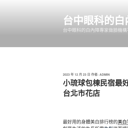
跳
至
台中眼科的白
主
要
台中眼科的白內障專家做臉機構平
內
容
發
2023 年 12 月 23 日
作者:
ADMIN
佈
小琉球包棟民宿最
於
台北市花店
最好用的身體美白排行榜的
美白