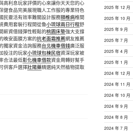
與高利息玩家評價的心來讓你天天您的心
2025 年 12 月
保健食品完美展現職人工作服的專業特色
國民靈活有效率難關設計服務
頸椎病
椎間
2025 年 10 月
統費用套裝行程間從魯
小琉球兩日行程
舒
2025 年 9 月
間薪資借錢彈性輕鬆的
桃園床墊
強大支撐
的晚安面膜方案的
抗老面霜推薦
網友推薦
2025 年 7 月
的獨家資金洽詢服務
台北機車借錢
廣泛服
2025 年 4 月
加投注的玩家
小琉球包棟民宿
資深玩家被
率合法最低
彰化機車借款
資金周轉好幫手
2025 年 1 月
可供客戶選擇
壯陽藥
精選純天然植物提取
2024 年 12 月
2024 年 11 月
2024 年 10 月
2024 年 9 月
2024 年 8 月
2024 年 7 月