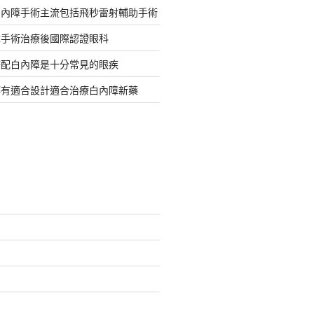
白內障手術主流包括飛秒雷射輔助手術
障手術治療後國際認證眼科
搭配白內障是十分常見的眼疾
都有適合設計適合治療白內障新藥