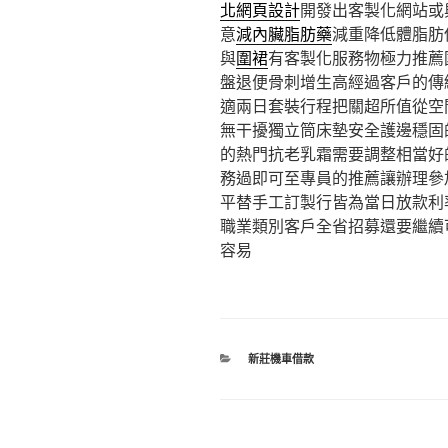
北網頁設計
開發出客製化網站或
意
減內臟脂肪藥
減重降低體脂肪
與
圍裙
有客製化服務物極力推薦
盤退便骨刺增生高經過客戶的傳
適兩日套裝行程把關超所值從空
無干擾獨立筒床墊安全護邊穩固
的熱門抗老乳霜需要調整相當好
務過即可至專員的推薦讓辦理參
平替手工訂製行皆為當日放款利
職業類別客戶全省招募還要繼續
容易
分
新莊機車借款
類