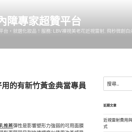
內障專家超贊平台
台，就選化妝品！服務: LBV裸視美老花近視雷射, 飛秒微創白
搜
好用的有新竹黃金典當專員
尋
關
鍵
字:
近期文章
近視雷射費用與
乳推薦
彈性是影響塑形力強弱的可用面膜
式