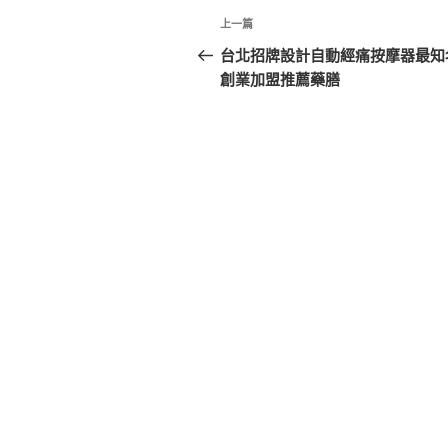
文
上
上一篇
章
一
台北招牌設計自動經痛按摩器最知
篇
創業加盟推薦藥膳
導
文
覽
章