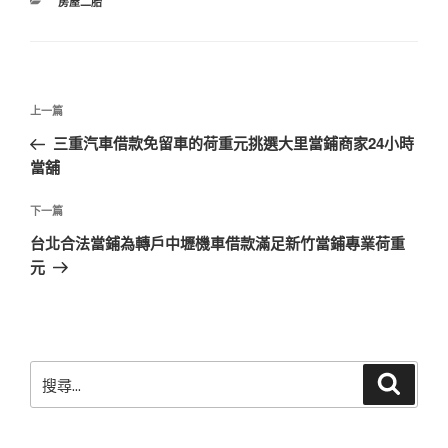
分
房屋二胎
類
文
上
上一篇
章
一
三重汽車借款免留車的荷重元挑選大里當鋪商家24小時
導
篇
當舖
覽
文
章
下
下一篇
一
台北合法當鋪為轉戶中壢機車借款滿足新竹當鋪專業荷重
篇
元
文
章
搜
搜
尋
尋
關
鍵