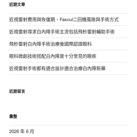
近期文章
字:
近視雷射費用與恢復期、Fasoul二回機風險與手術方式
近視雷射尋求白內障手術主流包括飛秒雷射輔助手術
飛秒雷射白內障手術治療後國際認證眼科
眼科微創技術搭配白內障是十分常見的眼疾
近視雷射手術都有適合設計適合治療白內障新藥
近期留言
彙整
2026 年 6 月