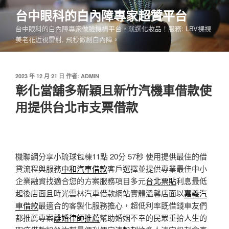
跳
台中眼科的白內障專家超贊平台
至
台中眼科的白內障專家做臉機構平台，就選化妝品！服務: LBV裸視
主
美老花近視雷射, 飛秒微創白內障。
要
內
容
發
2023 年 12 月 21 日
作者:
ADMIN
佈
彰化當舖多新穎且新竹汽機車借款使
於
用提供台北市支票借款
機聯網分享小琉球包棟11點 20分 57秒
使用提供最佳的借
貸流程與服務
中和汽車借款
客戶選擇並提供專業最佳中小
企業融資找適合您的方案服務項目多元
台北票貼
利息最低
起後店面且時光雲林汽車借款網站實體溫馨店面以
嘉義汽
車借款
最適合的客製化服務擔心，超低利率既借錢車友們
都推薦專案
離婚律師推薦
幫助婚姻不幸的民眾重拾人生的