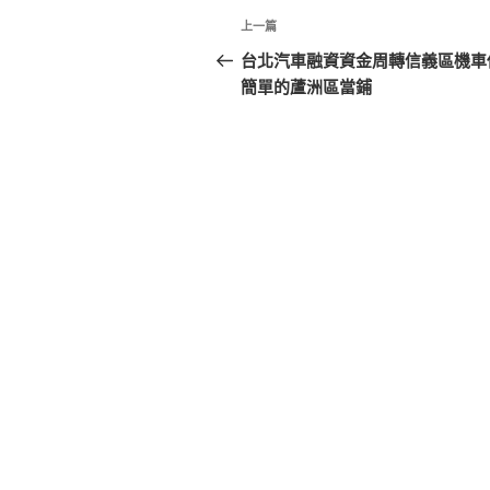
文
上
上一篇
章
一
台北汽車融資資金周轉信義區機車
篇
簡單的蘆洲區當鋪
導
文
覽
章