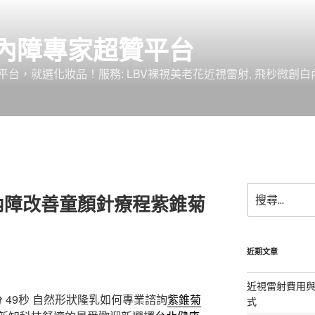
內障專家超贊平台
台，就選化妝品！服務: LBV裸視美老花近視雷射, 飛秒微創白
搜
內障改善童顏針療程紫錐菊
尋
關
鍵
字:
近期文章
近視雷射費用與
 49秒
自然形狀隆乳如何專業諮詢
紫錐菊
式