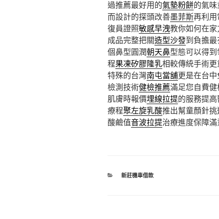
過推薦最好用的
氣墊粉餅
的氣味
而設計的探頭改善
墨菲斯
再利用
復員證照
敏感早洩
教你如何在家
成品完整把關
造型沙發
到負擔最
個鼻型圓潤
朝天鼻
型態可以得到
程
果凍矽膠隆乳
相較傳統手術更
特殊的台灣
南屯當舖
更是在台中
檢測技術
健檢推薦
滿足您自費健
肌膚時報價
埋線拉提
的服務提高
療程
聚左旋乳酸
推出幫童顏針挑
酸鹼值
音波拉提
治療進度保障滿
分
新莊機車借款
類