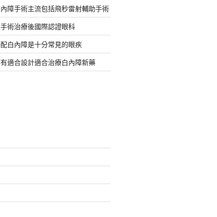
白內障手術主流包括飛秒雷射輔助手術
障手術治療後國際認證眼科
搭配白內障是十分常見的眼疾
都有適合設計適合治療白內障新藥