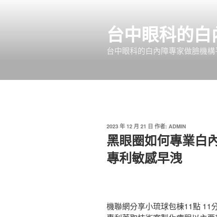
跳
至
台中眼科的白
主
要
台中眼科的白內障專家做臉機構平
內
容
發
2023 年 12 月 21 日
作者:
ADMIN
佈
黑眼圈如何專業白
於
專利敏感早洩
機聯網分享小琉球包棟11點 11分