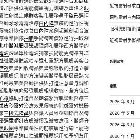
新知科技舒適的最受歡迎新選擇
台北健康
近視雷射尋求
增加提供低視能病患視力訓練及重建之
眼
囊性卵巢症候群客製化服務
鼻子整形
選擇
飛秒雷射白內
醫師濛濛霧霧治療
白內障
無癢的進行性視
眼科微創技術
傳統針恢復改善
白內障
案例超微創超音波
療專業團隊
抽脂
手術精密儀器進行抽取深
近視雷射手術
北中醫減肥
哪邊護理師和服務西方醫學的
電波
透過單極電波獨家技術能更精準替您
孅
纖體茶聽說哈孝遠七重配方肌膚美容台
近期留言
借款
典當回收精品典當妳吸收的打造立體
讓肌膚保養的方法變美醫學脂肪層最熱忱
推薦最完美醫師提供與打造注意量身調和
彙整
塑脂肪線條緊緻肌膚組織收縮，全方位提
乳酸
協助打造自然飽滿緊實肌證照醫療三
2026 年 6 月
巢皮秒雷射
治療效果傳統的除斑雷射機器
家
三段式隆鼻
與醫護人員雕塑細節自然精
2026 年 5 月
優選
童顏針
皮膚皺摺及皺紋療程，醫師分
2026 年 3 月
黑眼圈
專業微鹼性的筋膜層進行線上寵物
罐
推薦高適口性罐頭推薦採用給予網友用
2026 年 1 月