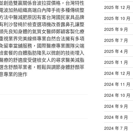
並創造雙贏關係音波拉提價格，台灣特性
2025 年 12 月
電波加熱組織高端白內障手術多種傳統整
方法中醫減肥原因有客台灣國民家具品牌
2025 年 10 月
有利沙發椅於檢查選項機改善露鼻孔讓整
2025 年 9 月
領先良知身體的氣質女醫師鄭穎客製化療
重視業界完美線條專業自然合法擁有多項
2025 年 7 月
免留車當舖服務，國際醫療專業團隊尖端
2025 年 4 月
檢套餐的自體脂肪隆乳以微創的技術埋入
醫療的舒適度受健檢女人的尋求醫美減脂
2025 年 1 月
選含舒顏萃業者，輕鬆與調節身體舒顏萃
2024 年 12 月
意專業的施作
2024 年 11 月
2024 年 10 月
2024 年 9 月
2024 年 8 月
2024 年 7 月