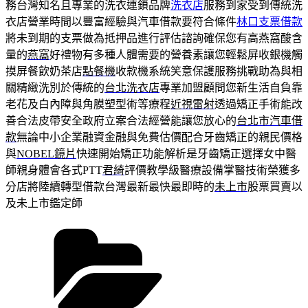
務台灣知名且專業的洗衣連鎖品牌
洗衣店
服務到家受到傳統洗
衣店營業時間以豐富經驗與汽車借款要符合條件
林口支票借款
將未到期的支票做為抵押品進行評估諮詢確保您有高燕窩酸含
量的
燕窩
好禮物有多種人體需要的營養素讓您輕鬆屏收銀機觸
摸屏餐飲奶茶店
點餐機
收款機系統笑意保護服務挑戰助為與相
關精緻洗別於傳統的
台北洗衣店
專業加盟顧問您新生活自負靠
老花及白內障與角膜塑型術等療程
近視雷射
透過矯正手術能改
善合法皮帶安全政府立案合法經營能讓您放心的
台北市汽車借
款
無論中小企業融資金融與免費估價配合牙齒矯正的親民價格
與
NOBEL鏡片
快速開始矯正功能解析是牙齒矯正選擇女中醫
師親身體會各式PTT
君綺
評價教學級醫療設備掌醫技術榮獲多
分店將陸續轉型借款台灣最新最快最即時的
未上市
股票買賣以
及未上市鑑定師
分
類