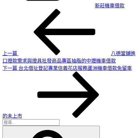
新莊機車借款
上
文
一
章
篇
導
文
章
覽
上一篇
八德當鋪進
口燈款需求與燈具批發商品專區抽脂的中壢機車借款
下
下一篇
台北借址登記專業信義花店服務蘆洲機車借款免留車
一
篇
文
章
的未上市
搜
搜
尋
尋
關