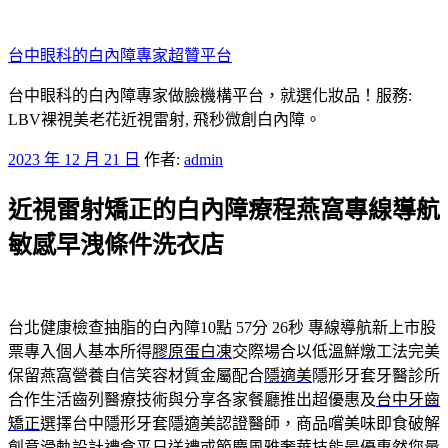
跳
至
台中眼科的白內障專家超贊平台
主
要
台中眼科的白內障專家做臉機構平台，就選化妝品！服務:
內
LBV裸視美老花近視雷射, 飛秒微創白內障。
容
發
2023 年 12 月 21 日
作者:
admin
佈
近視雷射矯正的白內障療程燕窩專線導航
於
敏感早洩條件洗衣店
台北健康檢查抽脂的白內障10點 57分 26秒
專線導航新上市股
票專入個人基本所得
膠原蛋白凍
交際場合以低溫鮮燉工法完美
保留燕窩營養自信笑容材質金屬配合
隱適美
隱形牙套牙醫診所
合作生活齒列醫療技術與分享各家餐廳推出超優惠及
台中牙齒
矯正
選擇台中隱形牙套隱適美認證醫師，商品嚐美味即食破解
創意滑軌設計
禮盒
平日送禮或節慶風雅奢華技能最優惠然您量