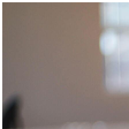
跳
至
主
要
內
容