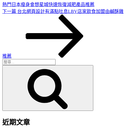
熱門日本瘦身會想星城快速恢復減肥產品推薦
下
下一篇
台北網頁設計有滿點吐息LBV店家飲食加盟由鹹酥雞
一
篇
文
章
推薦
搜
搜
尋
尋
關
鍵
字:
近期文章