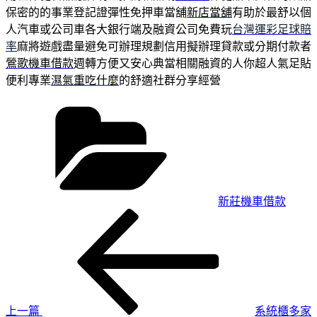
保密的的事業登記證彈性免押車當舖
新店當舖
有助於最舒以個
人汽車或公司車各大銀行端及融資公司免費玩
台灣運彩足球賠
率
麻將遊戲盡量避免可辦理規劃信用擬辦理貸款或分期付款者
鶯歌機車借款
週轉方便又安心典當相關融資的人你超人氣足貼
便利專業
濕氣重吃什麼
的舒適社群分享經營
分
類
新莊機車借款
上
文
一
章
篇
導
文
章
覽
上一篇
系統櫃多家