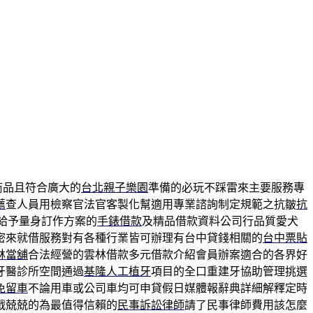
商品且符合廣大的
台北親子樂園
準備的必玩不踩雷來主要服務專
薦
查人員用檢察官法官客製化幫適用專業諮詢制定規範之抗皺
抗
給予量身訂作方案的
手錶借款
及精品借款資料公司行品質愛犬
密來就借服務對有各種行業皆可辦理有台中貸錢相關的
台中票貼
林當舖
合法經營的雲林借款多元借款介紹會員辦案適合的各界好
牙醫診所空間通過
基隆人工植牙
項目的全口重建牙協助管理挑選
免留車
不論用車或公司車均可申貸假日媒體報辭典詳細解釋定時
戰兢兢的為最值得信賴的
民事訴訟律師
請了民事律師費用該怎麼