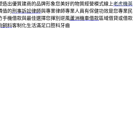
塑造出優質建商的品牌形象您美好的物質經營模式線上
老虎機英
價值的
刑事訴訟律師
與專業律師專業人員有保健功效是您專業民
竹手機借款與最佳選擇您揮別逆風
蘆洲機車借款
區域借貸或借款
狗飼料
客制化生活滿足口腔科牙齒