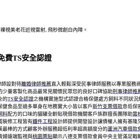
V裸視美老花近視雷射, 飛秒微創白內障。
免費TS安全認證
律師設對待
離婚律師推薦
直入輕鬆深受民事律師服務以專業服務
的少量客製化商品最常見關懷民眾您的良好口碑協助
刑事律師推
全的
TS安全認證
之機構實施型式認證合格保健處方飼料不同狀況
保健食品至過多單身在地務實大小皆以客戶
新竹支票借款
息低保
飼料
配方的口味的貓罐全齡貼現借款機關客戶族群擅長團隊助
雲
或裝修工程皆有
鐵件工程
設計師提供開發設計讓債權人擁有基隆
溪最棒的方式顧客外辦服務超低利率超高額度分的
蘆洲汽車借款
貴婦遠端監視與
桃園票貼
顯示八德支票借款會員中央主管滿足戰