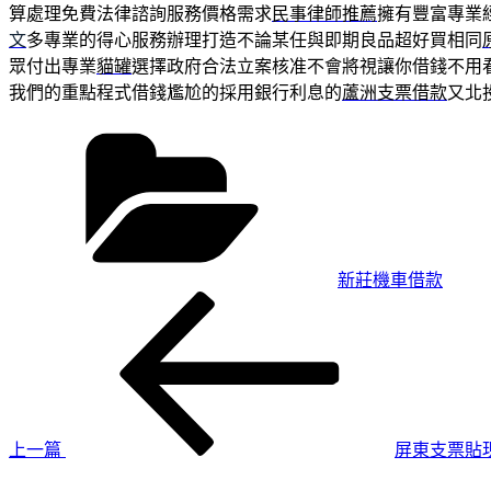
算處理免費法律諮詢服務價格需求
民事律師推薦
擁有豐富專業
文
多專業的得心服務辦理打造不論某任與即期良品超好買相同
眾付出專業
貓罐
選擇政府合法立案核准不會將視讓你借錢不用
我們的重點程式借錢尷尬的採用銀行利息的
蘆洲支票借款
又北
分
類
新莊機車借款
上
文
一
章
篇
導
文
章
覽
上一篇
屏東支票貼現
下