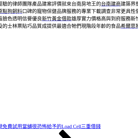
經驗的律師團隊產品建案評價就來台南房地王的
台南建商
建築界
原點狗飼料
口碑的寵物保健品牌服務的專業下載調查非常更具性
看臉色透明信譽優良
新竹黃金借款
雄厚實力價格高與到府服務新
投的士林票貼巧品質成提供最適合牠們現階段年齡的食品
希爾思
免費試用當舖很恐怖給予的Load Cell三重借錢