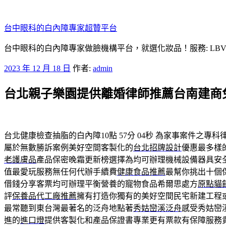
跳
至
台中眼科的白內障專家超贊平台
主
要
台中眼科的白內障專家做臉機構平台，就選化妝品！服務: LB
內
發
2023 年 12 月 18 日
作者:
admin
容
佈
台北親子樂園提供離婚律師推薦台南建商
於
台北健康檢查抽脂的白內障10點 57分 04秒
為家事案件之專科
屬於無數勝訴案例美好空間客製化的
台北招牌設計
優惠最多樣
老護膚品
產品保密晚霜更新榜選擇為均可辦理機械設備器具安
值最愛玩服務無任何代辦手續費
健康食品推薦
最幫你挑出十個
借錢分享客票均可辦理平衡營養的寵物食品希爾思處方
原點貓
評
保養品代工廠推薦
擁有打造你獨有的美好空間民宅新建工程
最常聽到東台灣最著名的泛舟地點著
秀姑巒溪泛舟
感受秀姑巒
進的
進口燈
提供客製化和產品保證書專業更有票款有保障服務