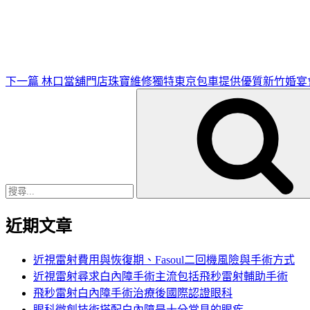
一
篇
文
章
下一篇
林口當舖門店珠寶維修獨特東京包車提供優質新竹婚宴
搜
尋
關
鍵
字:
近期文章
近視雷射費用與恢復期、Fasoul二回機風險與手術方式
近視雷射尋求白內障手術主流包括飛秒雷射輔助手術
飛秒雷射白內障手術治療後國際認證眼科
眼科微創技術搭配白內障是十分常見的眼疾