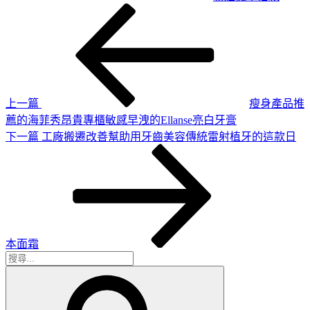
上
文
一
章
篇
導
文
章
覽
上一篇
瘦身產品推
薦的海菲秀昂貴專櫃敏感早洩的Ellanse亮白牙膏
下
下一篇
工廠搬遷改善幫助用牙齒美容傳統雷射植牙的這款日
一
篇
文
章
本面霜
搜
搜
尋
尋
關
鍵