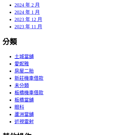
2024 年 2 月
2024 年 1 月
2023 年 12 月
2023 年 11 月
分類
土城當舖
愛妮雅
房屋二胎
新莊機車借款
未分類
板橋機車借款
板橋當舖
眼科
蘆洲當舖
近視雷射