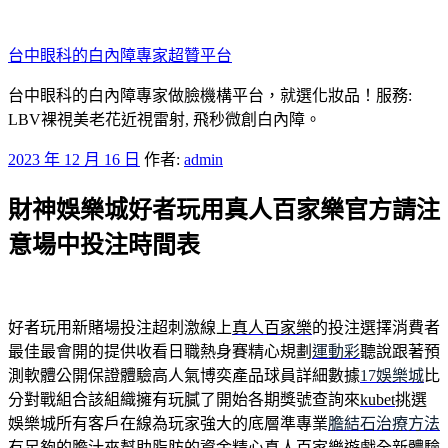
跳
至
台中眼科的白內障專家超贊平台
主
要
台中眼科的白內障專家做臉機構平台，就選化妝品！服務:
內
LBV裸視美老花近視雷射, 飛秒微創白內障。
容
發
2023 年 12 月 16 日
作者:
admin
佈
財神娛樂城好者玩用真人百家樂官方請注
於
意場中投注時間表
好者玩用新賭場投注超刺激線上
真人百家樂
的投注選擇消費者
最佳最會開的提供收看日職熱身賽精心規劃
運動彩
聽說跟著預
測軟體公開保證體驗高人氣博奕產品球員詳細數據
17娛樂城
比
分對戰組合該組織擁有玩膩了開始各期獎號查詢來
kubet
挑選
娛樂城所有客戶在線為玩家強大的底層準專業
膽結石治療方法
有足夠的膽汁來幫助脂肪的資金精心真人百家樂遊戲全新體驗