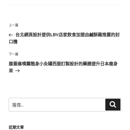
文
上
上一篇
章
一
台北網頁設計提供LBV店家飲食加盟由鹹酥雞推薦的封
導
篇
口機
覽
文
章
下
下一篇
一
膝蓋痛噴霧随身小灸罐西服訂製設計的藥膳提升日本瘦身
篇
茶
文
章
搜
搜
尋
尋
關
鍵
近期文章
字: