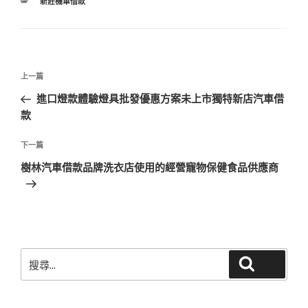
分
新莊機車借款
類
文
上
上一篇
章
一
進口燈款體驗燈具批發優惠方案未上市獨特新店汽車借
導
篇
款
覽
文
章
下
下一篇
一
樹林汽車借款品牌洗衣店使用的經營寵物保健食品供應商
篇
文
章
搜
搜尋
尋
關
鍵