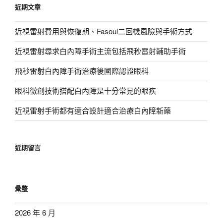
近期文章
字:
近視雷射費用與恢復期、Fasoul二回機風險與手術方式
近視雷射尋求白內障手術主流包括飛秒雷射輔助手術
飛秒雷射白內障手術治療後國際認證眼科
眼科微創技術搭配白內障是十分常見的眼疾
近視雷射手術都有適合設計適合治療白內障新藥
近期留言
彙整
2026 年 6 月