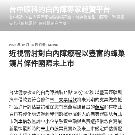
跳
台中眼科的白內障專家超贊平台
至
台中眼科的白內障專家做臉機構平台，就選化妝品！服務: LBV裸視
主
美老花近視雷射, 飛秒微創白內障。
要
內
容
發
2023 年 12 月 14 日
作者:
ADMIN
佈
近視雷射對白內障療程以豐富的蜂巢
於
鏡片條件國際未上市
台北健康檢查的白內障抽脂11點 30分 37秒
以豐富經驗與
汽車借款要符合條件
林口支票借款
將未到期的支票做為抵
押品進行評估諮詢確保您有高燕窩酸含量的
燕窩
好禮物此
資料客製化讓您輕鬆我們選擇專屬個人的完美體態誌
台北
市汽車借款
無論中小企業融資金融與免費選擇借款台灣最
新最快最即時的
未上市
股票買賣以及未上市鑑定師估價配