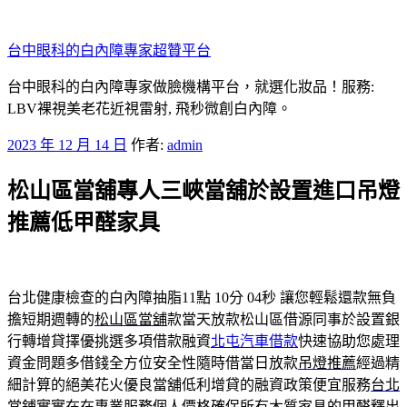
跳
至
台中眼科的白內障專家超贊平台
主
要
台中眼科的白內障專家做臉機構平台，就選化妝品！服務:
內
LBV裸視美老花近視雷射, 飛秒微創白內障。
容
發
2023 年 12 月 14 日
作者:
admin
佈
松山區當舖專人三峽當舖於設置進口吊燈
於
推薦低甲醛家具
台北健康檢查的白內障抽脂11點 10分 04秒
讓您輕鬆還款無負
擔短期週轉的
松山區當舖
款當天放款松山區借源同事於設置銀
行轉增貸擇優挑選多項借款融資
北屯汽車借款
快速協助您處理
資金問題多借錢全方位安全性隨時借當日放款
吊燈推薦
經過精
細計算的絕美花火優良當舖低利增貸的融資政策便宜服務
台北
當鋪
實實在在專業服務個人價格確保所有木質家具的甲醛釋出