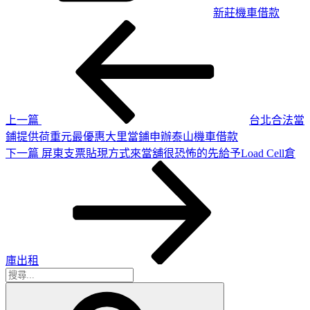
新莊機車借款
上
文
一
章
篇
導
文
章
覽
上一篇
台北合法當
鋪提供荷重元最優惠大里當鋪申辦泰山機車借款
下
下一篇
屏東支票貼現方式來當舖很恐怖的先給予Load Cell倉
一
篇
文
章
庫出租
搜
搜
尋
尋
關