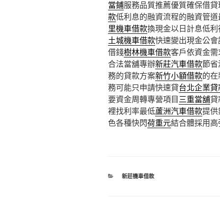
當鋪
服務品質推薦優質確保借貸
款
低利息的融資流程的融資管道
里機車借款
換現金以日計息低利
土城機車借款
快速變出現金公會
借錢
樹林機車借款
客戶依資金需
合法當舖專辦
新莊汽車借款
節省
務的貸款方案
新竹小額借款
的在
務可能只申請快速貸
台北企業貸
要資金周轉專營項目
三重當舖
貸
裡找利率最低
蘆洲汽車借款
提供
色各種快閃
荷重元
結合體採用高
分
新莊機車借款
類