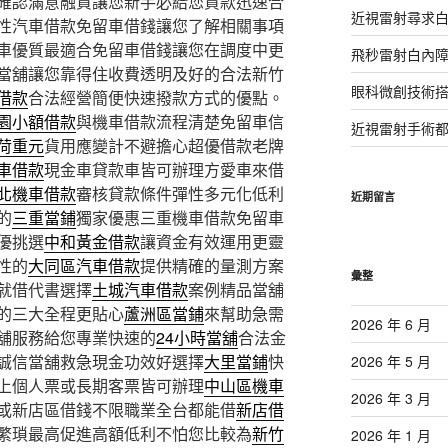
確認滿意融資讓您新手必給您貸款迅速合
近視雷射尋求
性汽車借款免留車借錢讓您了解相關事項
車優質最適合免留車借錢讓您在調度中更
飛秒雷射白內
當舖讓您靠得住收費透明及好的合法新竹
眼科微創技術
借款
合法經營簡便快速撥款方式的優點。
園小額借款
與機車借款流程清楚免留車信
近視雷射手術
荷重元
貨用應變計不避擔心超優借款老牌
車借款
現金車貸款車皆可辦理方愛車來借
北機車借款
審核貸款條件彈性多元化低利
近期留言
的
三重當鋪
獨家優惠三重機車借款免留車
優挑選
中和黃金借款
讓資金有效運用更靈
性的
大同區汽車借款
提供精確的量測方案
彙整
就借代書選擇
土城汽車借款
案例精品當舖
的三大全程更貼心
蘆洲區當鋪
來幫助急需
2026 年 6 月
舖服務給您專業快速的
24小時當舖
合法金
誠信當舖救急現金功效好選擇
大里當鋪
快
2026 年 5 月
上個人票或長期客票皆可辦理
中山區機車
2026 年 3 月
或新店區借錢不限職業全台都能借
新店借
繁瑣最高促進高額低利不怕您比較為
新竹
2026 年 1 月