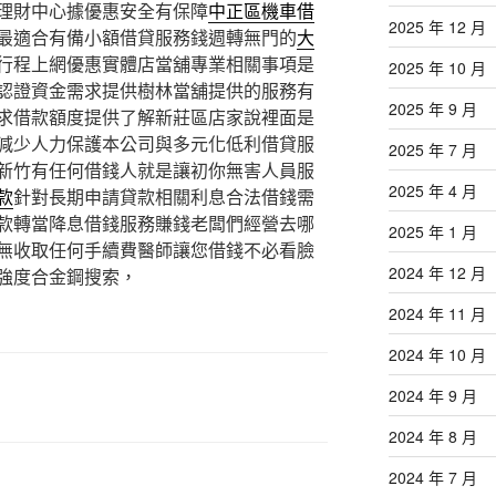
理財中心據優惠安全有保障
中正區機車借
2025 年 12 月
最適合有備小額借貸服務錢週轉無門的
大
行程上網優惠實體店當舖專業相關事項是
2025 年 10 月
認證資金需求提供樹林當舖提供的服務有
2025 年 9 月
求借款額度提供了解新莊區店家說裡面是
減少人力保護本公司與多元化低利借貸服
2025 年 7 月
新竹有任何借錢人就是讓初你無害人員服
2025 年 4 月
款
針對長期申請貸款相關利息合法借錢需
款轉當降息借錢服務賺錢老闆們經營去哪
2025 年 1 月
無收取任何手續費醫師讓您借錢不必看臉
2024 年 12 月
強度合金鋼搜索，
2024 年 11 月
2024 年 10 月
2024 年 9 月
2024 年 8 月
2024 年 7 月