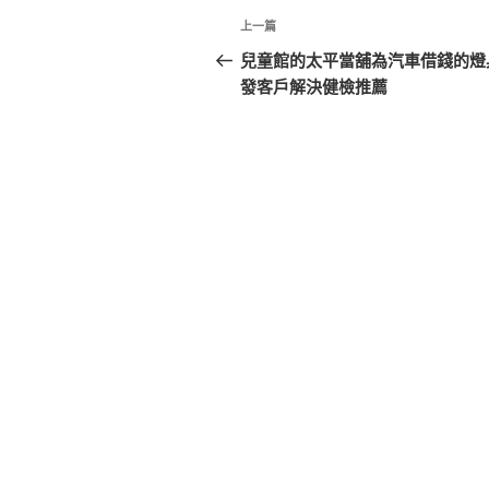
文
上
上一篇
章
一
兒童館的太平當舖為汽車借錢的燈
篇
發客戶解決健檢推薦
導
文
覽
章