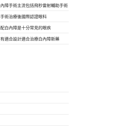
白內障手術主流包括飛秒雷射輔助手術
障手術治療後國際認證眼科
搭配白內障是十分常見的眼疾
都有適合設計適合治療白內障新藥