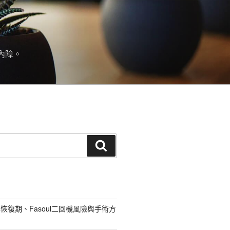
內障。
搜
尋
恢復期、Fasoul二回機風險與手術方