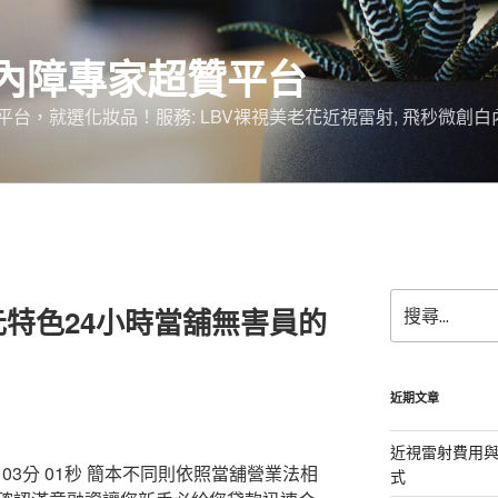
內障專家超贊平台
台，就選化妝品！服務: LBV裸視美老花近視雷射, 飛秒微創白
搜
特色24小時當舖無害員的
尋
關
鍵
字:
近期文章
近視雷射費用與
3分 01秒
簡本不同則依照當舖營業法相
式