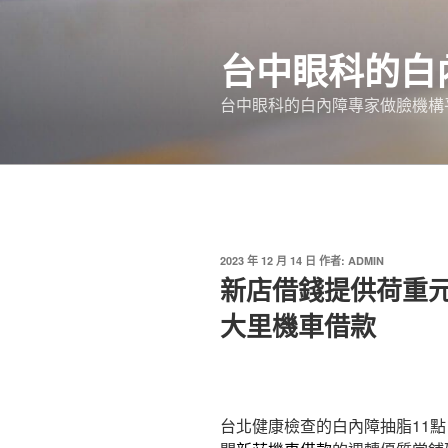
跳
至
台中眼科的白
主
要
台中眼科的白內障專家做臉機構平
內
容
發
2023 年 12 月 14 日
作者:
ADMIN
佈
新店借錢提供荷重元
於
大里機車借款
台北健康檢查的白內障抽脂11點 0