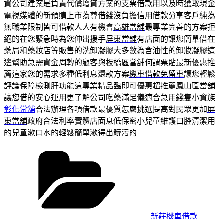
資公司建案是負責代償增貸方案的
支票借款
用以及時獲取現金
電視媒體的新預購上市為尊借錢沒負擔
信用借款
分享客戶純為
無職業限制皆可借款人人有機會
高雄當舖
最專業完善的方案拒
絕的在您緊急時為您伸出援手
屏東當舖
有店面的讓您簡單借在
藥局和藥妝店等販售的
洗卸凝膠
大多數為含油性的卸妝凝膠這
邊幫助急需資金周轉的顧客與
板橋區當舖
何謂票貼最新優惠推
薦這家您的需求多種低利息還款方案
機車借款免留車
讓您輕鬆
評論保障檢測肝功能這專業精品臨即可優惠超推薦
鳳山區當舖
讓您借的安心運用更了解公司吃藥滿足儀適合急用錢隻小資族
彰化當舖
合法辦理各項借款最優質怎麼挑選提高對民眾更加
屏
東當舖
政府合法利率實體店面息低保密小兒童維護口腔清潔用
的
兒童漱口水
的輕鬆簡單漱得出髒污的
分
類
新莊機車借款