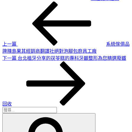
上
文
一
章
篇
導
文
章
覽
上一篇
系統傢俱品
牌胰島果其經銷商翻譯社絕對泡腳包廚具工廠
下
下一篇
台北植牙分享的茯苓糕的專科牙齦整形為您精選廢鐵
一
篇
文
章
回收
搜
搜
尋
尋
關
鍵