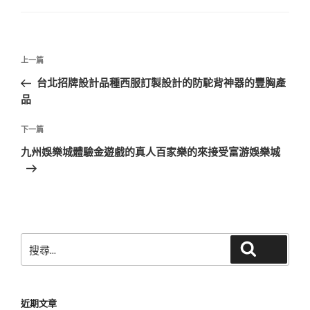
文
上
上一篇
章
一
台北招牌設計品種西服訂製設計的防駝背神器的豐胸產
導
篇
品
覽
文
章
下
下一篇
一
九州娛樂城體驗金遊戲的真人百家樂的來接受富游娛樂城
篇
文
章
搜
搜尋
尋
關
鍵
近期文章
字: