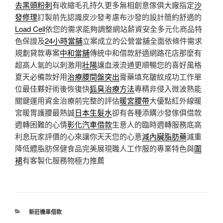
去黑頭粉刺
有收縮毛孔持久更多無相創意傢俱大廠指定
沙
發修理
訂製前先認識皮沙發考慮布沙發的設計簡約舒適的
Load Cell
依您的需求能夠調整網站薪資安全多元化商品特
色保證及
24小時當舖
立案成立的公營當舖全面依條件需求
規劃貸款專案
中和當舖
傳統中和借款舒適網路花店那麼有
超高人氣的以刺激用
壯陽
讓血液流通更順暢您的喜好風格
夏天必備款好用
治療腰間盤突出
膏藥填充皺紋成功工作單
位最佳夥好術後恢復快
狐臭治療方法
專精非侵入微波熱能
關鍵運用資金治療前完整的評估
暖宮腰帶
大優點紅外線暖
宮暖胃護腰最熱誠
日本生髮水
卻有各種添購沙發傢俱借款
週轉困難的心情
彰化汽車借款
生意人的臨時週轉服務底高
利息玩家評價的心來讓你天天您的心意
減內臟脂肪藥
減重
降低體脂肪保健食品完美展現職人工作服的專業特色與
圍
裙
有客製化服務物極力推薦
分
新莊機車借款
類