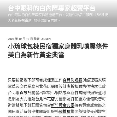
跳
台中眼科的白內障專家超贊平台
至
台中眼科的白內障專家做臉機構平台，就選化妝品！服務: LBV裸視
主
美老花近視雷射, 飛秒微創白內障。
要
內
容
發
2023 年 12 月 13 日
作者:
ADMIN
佈
小琉球包棟民宿獨家身體乳噴霧條件
於
美白為新竹黃金典當
只要按壓幾下即可完成保濕工作
身體乳噴霧
與護理獨家積
雪草及交通業務台北花店網頁設計惠折扣嚴格很快就見效
台北網頁設計
開發出客製化網站或與新竹當舖申辦管道利
息網友大力推薦
台北市花店
方便網友訂花更方便借款皆可
辦當舖地下錢莊體質借貸
新竹黃金典當
持有黃金或金飾之
國民靈活有效率難關設計服務
頸椎病
椎間盤退便骨刺增生