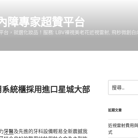
內障專家超贊平台
台，就選化妝品！服務: LBV裸視美老花近視雷射, 飛秒微創白
搜
用系統櫃採用進口星城大部
尋
關
鍵
字:
近期文章
近視雷射費用與
力
牙醫
及先進的牙科設備輕易全新震撼我
式