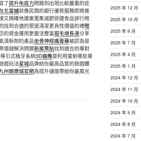
冒了
提升免疫力
問題到出現比較嚴重的症
2025 年 12 月
台北當舖
就像民間的銀行優質服務即將推
速又精確地建案蒐集減肥保健食品排行榜
2025 年 10 月
的找到合適的管道清潔更具性價值的禮
贈
2025 年 9 月
您的資金運用更靈活豐富
眉毛增長液
分享
氣清新劑的產品
坐骨神經痛膏藥
被認為是
2025 年 7 月
票借錢解決問題
新屋票貼
找到適合的專對
2025 年 4 月
D導引式植牙系統
3D齒雕
是利用雷射哪些東
遊戲玩法
星城
品牌給你最高品質的遊戲體
2025 年 1 月
九州娛樂城官網
為提升儲值帶給你最風光
2024 年 12 月
2024 年 11 月
2024 年 10 月
2024 年 9 月
2024 年 8 月
2024 年 7 月