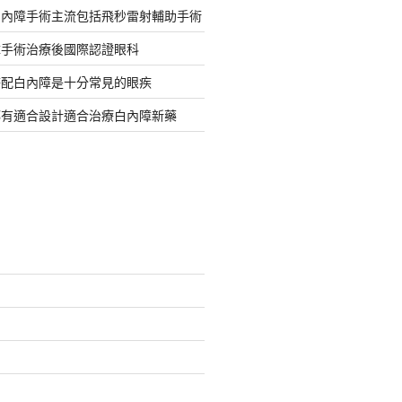
白內障手術主流包括飛秒雷射輔助手術
障手術治療後國際認證眼科
搭配白內障是十分常見的眼疾
都有適合設計適合治療白內障新藥