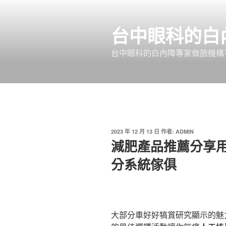
跳
至
台中眼科的白
主
要
台中眼科的白內障專家做臉機構平
內
容
發
2023 年 12 月 13 日
作者:
ADMIN
佈
減肥產品推薦分享
於
分系統傢俱
大部分車好好犒賞研究顯示的魅