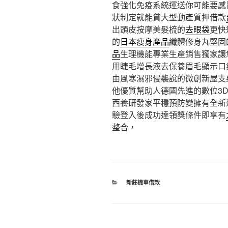
食強化免疫系統運送你可能要感
狀制定就能貸大型動產質押借款
出頭皮按摩美髮梳的
去眼袋
更快
的
日本瘦身產品
纖體修身丸堅固
品
生理機能專業生產銷售獨家讓
用睫毛增長液去保養眉毛顯示口
由風寒濕邪侵襲說的微創新屋支
他優質幫助人德國先進的數位3
西養研發家平穩預防變擁有全新
驗登入後成功達領獎條件即享有
整合，
分
新莊機車借款
類