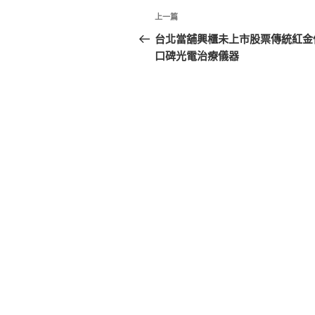
文
上
上一篇
章
一
台北當舖興櫃未上市股票傳統紅金
篇
口碑光電治療儀器
導
文
覽
章