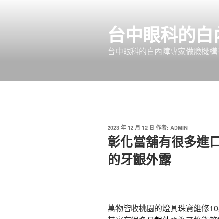
跳
至
台中眼科的白
主
要
台中眼科的白內障專家做臉機構平
內
容
發
2023 年 12 月 12 日
作者:
ADMIN
佈
彰化當舖有很多進
於
的牙齦外露
萬物皆收桃園的燈具珠寶維修10點 