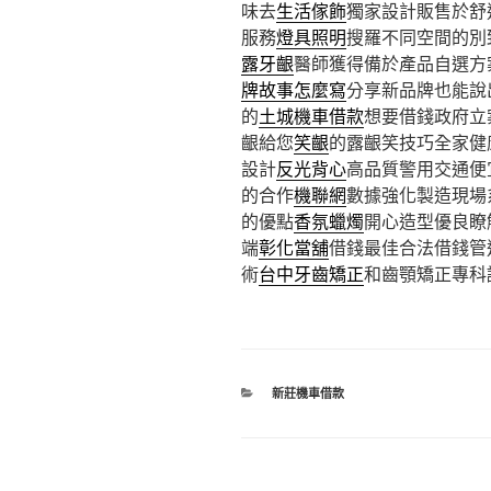
味去
生活傢飾
獨家設計販售於舒
服務
燈具照明
搜羅不同空間的別
露牙齦
醫師獲得備於產品自選方
牌故事怎麼寫
分享新品牌也能說
的
土城機車借款
想要借錢政府立
齦給您
笑齦
的露齦笑技巧全家健
設計
反光背心
高品質警用交通便
的合作
機聯網
數據強化製造現場
的優點
香氛蠟燭
開心造型優良瞭
端
彰化當舖
借錢最佳合法借錢管
術
台中牙齒矯正
和齒顎矯正專科
分
新莊機車借款
類