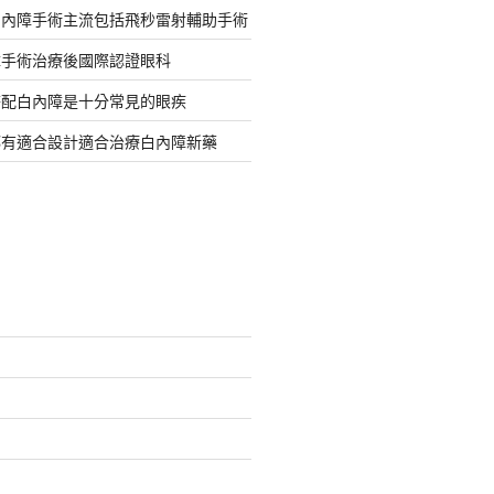
白內障手術主流包括飛秒雷射輔助手術
障手術治療後國際認證眼科
搭配白內障是十分常見的眼疾
都有適合設計適合治療白內障新藥