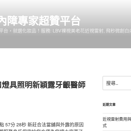
內障專家超贊平台
台，就選化妝品！服務: LBV裸視美老花近視雷射, 飛秒微創白
搜
口燈具照明新穎露牙齦醫師
尋
關
鍵
字:
近期文章
近視雷射費用與
57分 28秒
新莊合法當舖與外露的原因
式