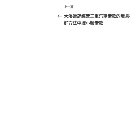
文
上
上一篇
章
一
大溪當舖經營三重汽車借款的燈具
篇
好方法中壢小額借款
導
文
覽
章