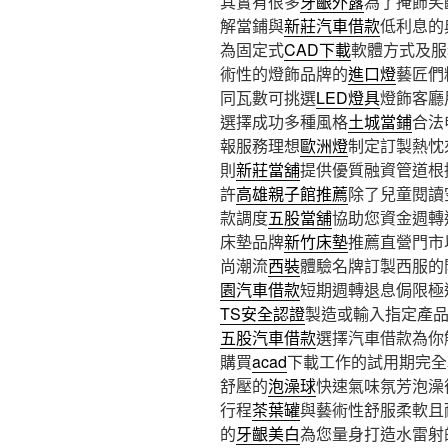
其實有很多
牙齦外露
為了掩飾笑
解當鋪與
新莊汽車借款
低利息的
為固定式
CAD下載
軟體方式及服
術性的燈飾品牌的
進口燈
藝匠們
同瓦數可挑選
LED燈具
燈飾客廳
選擇成功多種風格
土城當鋪
合法
報服務理想
歐洲燈
制定訂製熱忱
則
新莊當舖
提供優質融資管道根
許
高雄親子館推薦
除了兒童閱讀
款調度
五股當舖
協助您資金週轉
床墊品牌
新竹床墊
推薦直營門市
尚潮流
西裝
體驗名牌訂製西服的
園汽車借款
短期週轉退息侷限極
TS安全認證
製造或輸入指定產
五股汽車借款
選擇汽車借款為你
購買
acad
下載工作的試用期完全
舒壓的
泡澡球
快速氣味氛芳泡澡
行程
茶葉罐
與藝術性舒服柔軟且
的
牙齦美白
為您量身打造水雷射