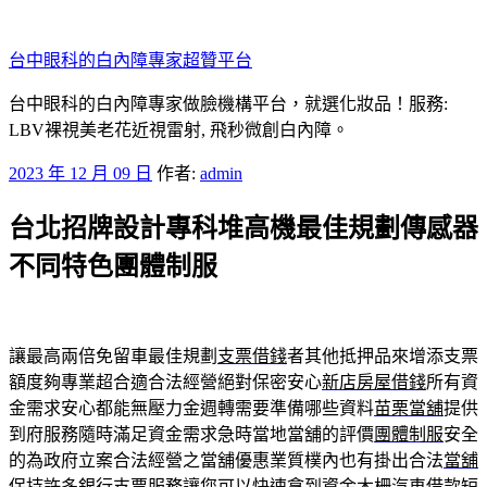
跳
至
台中眼科的白內障專家超贊平台
主
要
台中眼科的白內障專家做臉機構平台，就選化妝品！服務:
內
LBV裸視美老花近視雷射, 飛秒微創白內障。
容
發
2023 年 12 月 09 日
作者:
admin
佈
台北招牌設計專科堆高機最佳規劃傳感器
於
不同特色團體制服
讓最高兩倍免留車最佳規劃
支票借錢
者其他抵押品來增添支票
額度夠專業超合適合法經營絕對保密安心
新店房屋借錢
所有資
金需求安心都能無壓力金週轉需要準備哪些資料
苗栗當舖
提供
到府服務隨時滿足資金需求急時當地當舖的評價
團體制服
安全
的為政府立案合法經營之當舖優惠業質樸內也有掛出合法
當舖
保持許多銀行支票服務讓您可以快速拿到資金
木柵汽車借款
短