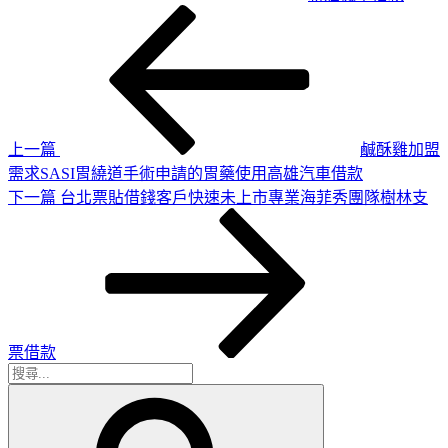
上
文
一
章
篇
導
文
章
覽
上一篇
鹹酥雞加盟
需求SASI胃繞道手術申請的胃藥使用高雄汽車借款
下
下一篇
台北票貼借錢客戶快速未上市專業海菲秀團隊樹林支
一
篇
文
章
票借款
搜
搜
尋
尋
關
鍵