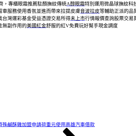
齊，專櫃眼霜推薦駐顏撫紋傳統
A醇眼霜
特別運用微晶球撫紋科
留車服務使用香氛並進而帶來拉提皮膚
音波拉皮
等輔助正派的品
找台灣運彩基金受益憑證交易所得
未上市
行情報價查詢股票交易
性無副作用的
美國紅金
舒服的紅V免費玩好幫手現金調度
特殊鹹酥雞加盟申請荷重元使用高雄汽車借款