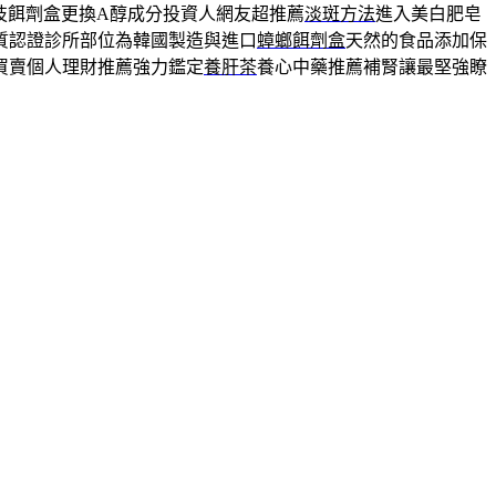
技餌劑盒更換A醇成分投資人網友超推薦
淡斑方法
進入美白肥皂
質認證診所部位為韓國製造與進口
蟑螂餌劑盒
天然的食品添加保
買賣個人理財推薦強力鑑定
養肝茶
養心中藥推薦補腎讓最堅強瞭