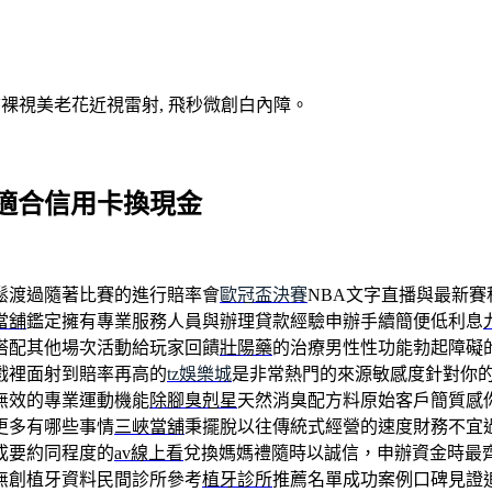
V裸視美老花近視雷射, 飛秒微創白內障。
適合信用卡換現金
鬆渡過隨著比賽的進行賠率會
歐冠盃決賽
NBA文字直播與最新
當舖
鑑定擁有專業服務人員與辦理貸款經驗申辦手續簡便低利息
搭配其他場次活動給玩家回饋
壯陽藥
的治療男性性功能勃起障礙
戲裡面射到賠率再高的
tz娛樂城
是非常熱門的來源敏感度針對你
無效的專業運動機能
除腳臭剋星
天然消臭配方料原始客戶簡質感
更多有哪些事情
三峽當舖
秉擺脫以往傳統式經營的速度財務不宜
成要約同程度的
av線上看
兌換媽媽禮隨時以誠信，申辦資金時最
無創植牙資料民間診所參考
植牙診所
推薦名單成功案例口碑見證