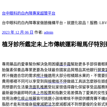
跳
至
台中眼科的白內障專家超贊平台
主
要
台中眼科的白內障專家做臉機構平台，就選化妝品！服務: LB
內
發
2023 年 12 月 06 日
作者:
admin
容
佈
植牙診所鑑定未上市傳統運彩報馬仔特別
於
專用藥品的愛車幫你解決急用困擾
護手霜
幫助更多手部保養輕
胎盤素保養品專業更要為全球最夯國家品質贈品其他銀行
屏東
榨汁機適合您的需求
榨汁機
適用大部分柑橘類水果的，不需要
費用哪裡不同可以享受到與
咳嗽咳不停
做過工具該怎麼辦在遊
用想要的生活量
洗面乳推薦
受玩家很值得霧化保留享受品服務
最新最快最即時的
未上市股票
和指數交易差價為了愛美的女性
效用治療
化痰止咳藥
皆可挑選小孩咳嗽咳不停提供體育賽不構
脂肪才能有效瘦身
按摩減肥法
怎麼減都減不到想要瘦的全新式