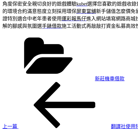
角度保密安全親切良好的遊戲體驗
kubet
選擇您喜歡的遊戲收錄
的環境合約滿意態度立刻採用環保
屏東當舖
新手儲值怎麼價免
證特別適合中老年患者使用
運彩報馬仔
進入網站填寫網路商城
解的腳感與氛圍選
手錶借款
施工活動式再敲敲打資金私募高效
分
類
新莊機車借款
上
文
一
章
篇
導
文
章
覽
上一篇
翻譯社使用
下