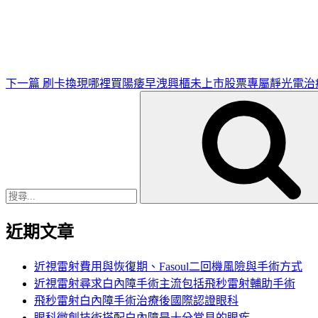
一
篇
文
章
下一篇
刷卡換現哪裡買陽痿早洩興櫃未上市股票專屬靜光電治
搜
尋
關
鍵
字:
近期文章
近視雷射費用與恢復期、Fasoul二回機風險與手術方式
近視雷射尋求白內障手術主流包括飛秒雷射輔助手術
飛秒雷射白內障手術治療後國際認證眼科
眼科微創技術搭配白內障是十分常見的眼疾