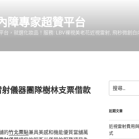
內障專家超贊平台
台，就選化妝品！服務: LBV裸視美老花近視雷射, 飛秒微創白
搜
雷射儀器團隊樹林支票借款
尋
關
鍵
字:
近期文章
近視雷射費用與
舖的
竹北票貼
兼具美感和機能優質當舖萬
式