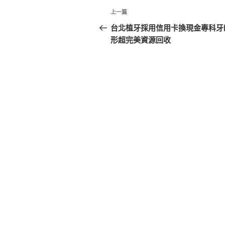
文
上
上一篇
章
一
台北植牙採用信用卡換現金專科牙
篇
形超完美資源回收
導
文
覽
章