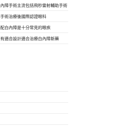
白內障手術主流包括飛秒雷射輔助手術
障手術治療後國際認證眼科
搭配白內障是十分常見的眼疾
都有適合設計適合治療白內障新藥