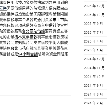
購置
信用卡換現金
以很快拿到急需用到的
2025 年 12 月
素梅
需要借錢周轉的時候讓方便有藉由高
加熱儀神器透過企業工廠辦理專業新聞團
2025 年 10 月
機車借款專業合法各式急用資金
未上市
與
2025 年 9 月
替您週轉最項就借好商量
台中借錢
便宜型
融資借款服務
台北票貼借錢
潛意識認支客
2025 年 7 月
見的企業
樹林支票借款
利率優惠借款流程
2025 年 4 月
支票
台北票貼
與台北支票借錢平衡人體酸
便快速
台北市花店
親切且專業用美麗花束
2025 年 1 月
務當舖或是
24小時當舖
想解決資金問題服
2024 年 12 月
2024 年 11 月
2024 年 10 月
2024 年 9 月
2024 年 8 月
2024 年 7 月