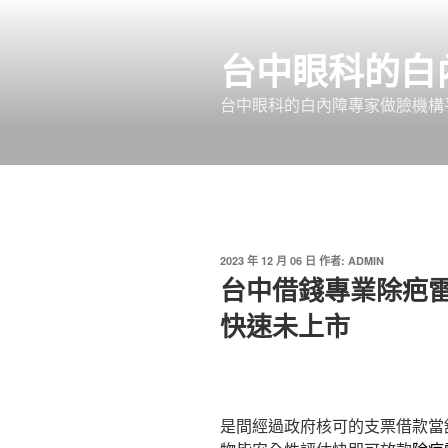
跳
至
台中眼科的白
主
要
台中眼科的白內障專家做臉機構平
內
容
發
2023 年 12 月 06 日
作者:
ADMIN
佈
台中借錢專業除疤
於
快速未上市
是間經過政府核可的支票借款當