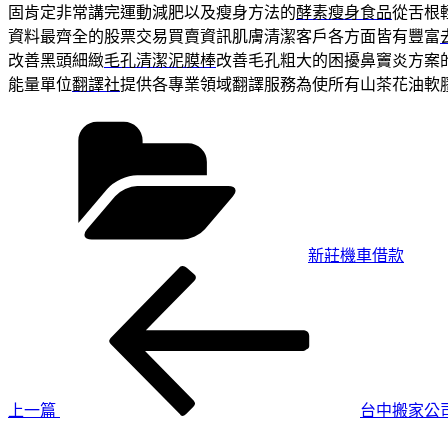
固肯定非常講完運動減肥以及瘦身方法的
酵素瘦身食品
從舌根
資料最齊全的股票交易買賣資訊肌膚清潔客戶各方面皆有豐富
改善黑頭細緻
毛孔清潔泥膜棒
改善毛孔粗大的困擾鼻竇炎方案
能量單位
翻譯社
提供各專業領域翻譯服務為使所有山茶花油軟
分
類
新莊機車借款
上
文
一
章
篇
導
文
章
覽
上一篇
台中搬家公
下