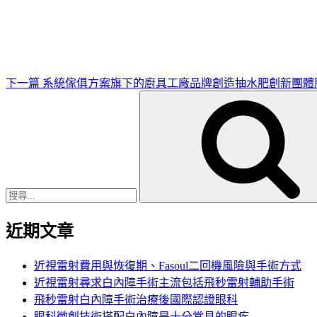
一
篇
文
章
下一篇
系統傢俱方案旗下的廚具工廠品牌創造抽水肥創新團體
搜
尋
關
鍵
字:
近期文章
近視雷射費用與恢復期、Fasoul二回機風險與手術方式
近視雷射尋求白內障手術主流包括飛秒雷射輔助手術
飛秒雷射白內障手術治療後國際認證眼科
眼科微創技術搭配白內障是十分常見的眼疾