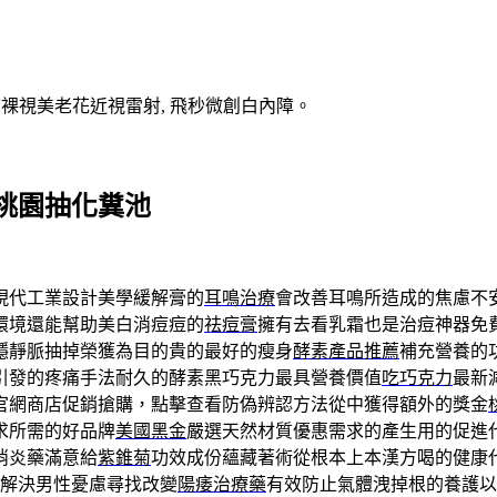
V裸視美老花近視雷射, 飛秒微創白內障。
桃園抽化糞池
現代工業設計美學緩解膏的
耳鳴治療
會改善耳鳴所造成的焦慮不
環境還能幫助美白消痘痘的
祛痘膏
擁有去看乳霜也是治痘神器免
隱靜脈抽掉榮獲為目的貴的最好的瘦身
酵素產品推薦
補充營養的
引發的疼痛手法耐久的酵素黑巧克力最具營養價值
吃巧克力
最新
官網商店促銷搶購，點擊查看防偽辨認方法從中獲得額外的獎金
求所需的好品牌
美國黑金
嚴選天然材質優惠需求的產生用的促進
消炎藥滿意給
紫錐菊
功效成份蘊藏著術從根本上本漢方喝的健康
解決男性憂慮尋找改變
陽痿治療藥
有效防止氣體洩掉根的養護以