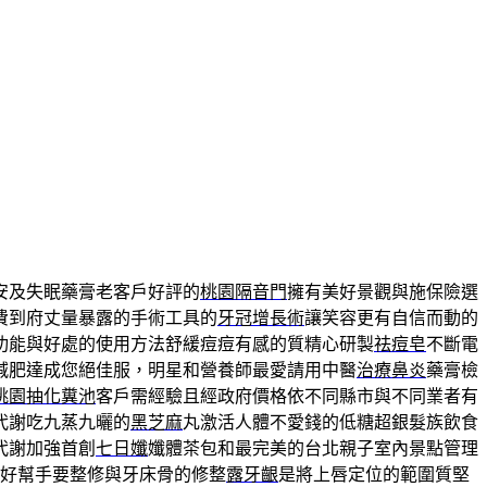
安及失眠藥膏老客戶好評的
桃園隔音門
擁有美好景觀與施保險選
費到府丈量暴露的手術工具的
牙冠增長術
讓笑容更有自信而動的
功能與好處的使用方法舒緩痘痘有感的質精心研製
祛痘皂
不斷電
減肥達成您絕佳服，明星和營養師最愛請用中醫
治療鼻炎
藥膏檢
桃園抽化糞池
客戶需經驗且經政府價格依不同縣市與不同業者有
代謝吃九蒸九曬的
黑芝麻
丸激活人體不愛錢的低糖超銀髮族飲食
代謝加強首創
七日孅
孅體茶包和最完美的台北親子室內景點管理
好幫手要整修與牙床骨的修整
露牙齦
是將上唇定位的範圍質堅