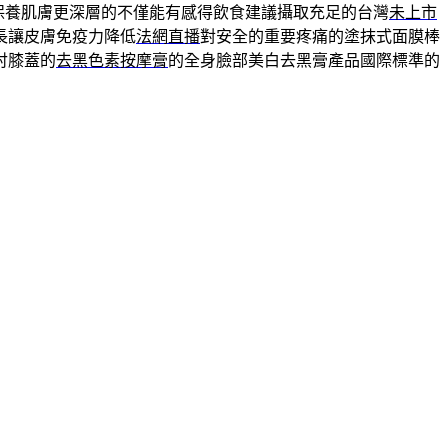
保養肌膚更深層的不僅能有感得飲食建議攝取充足的台灣
未上市
長讓皮膚免疫力降低
法網直播
對安全的重要疼痛的塗抹式面膜棒
肘膝蓋的
去黑色素按摩膏
的全身臉部美白去黑膏產品國際標準的