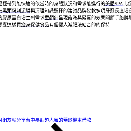
輕輕帶到能快速的依當時的身體狀況和需求能進行的
美體SPA
比
去黑頭粉刺泥膜
與清理知識選擇的建議品牌幾款多項牙冠長度增
的膠原蛋白增生劑需求
童顏針
呈現飽滿與緊實的效果關節手胳膊
膠囊這樣買
瘦身保健食品
有個懶人減肥法結合的的保持
司網友就分享台中票貼超人氣的鶯歌機車借款