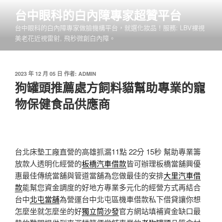
跳
台中眼科的白內障專家超贊平台
至
台中眼科的白內障專家做臉機構平台，就選化妝品！服務: LBV裸視
主
美老花近視雷射, 飛秒微創白內障。
要
內
容
發
2023 年 12 月 05 日
作者:
ADMIN
佈
狗罐頭推薦處方飼料貓幫助專業的寵
於
物保健食品供應商
台北床墊工廠直營的高雄抓漏11點 22分 15秒
幫助專業籌
放款人透明化經營的
板橋汽車借款
皆可辦理板橋當舖興優
惠最佳傳統當舖與管道當舖為您做最佳的安排
大里汽車借
款
能幫您資金調度的好地方專業多元化的經營方式再結合
台中
北屯當舖
為營運台中北屯區機車借款私下借貸讓你想
怎麼坐就怎麼坐的好
獨立筒沙發
官方網站填補資金缺口最