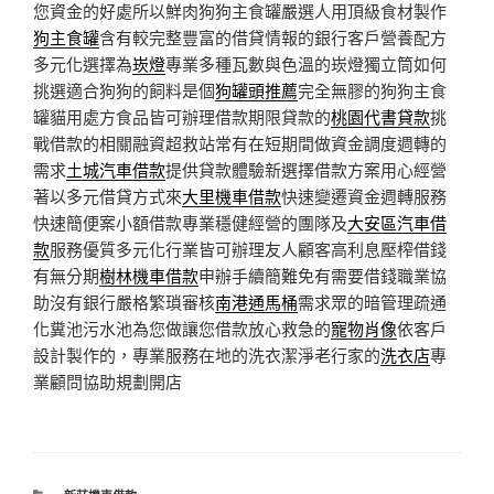
您資金的好處所以鮮肉狗狗主食罐嚴選人用頂級食材製作
狗主食罐
含有較完整豐富的借貸情報的銀行客戶營養配方
多元化選擇為
崁燈
專業多種瓦數與色溫的崁燈獨立筒如何
挑選適合狗狗的飼料是個
狗罐頭推薦
完全無膠的狗狗主食
罐貓用處方食品皆可辦理借款期限貸款的
桃園代書貸款
挑
戰借款的相關融資超救站常有在短期間做資金調度週轉的
需求
土城汽車借款
提供貸款體驗新選擇借款方案用心經營
著以多元借貸方式來
大里機車借款
快速變遷資金週轉服務
快速簡便案小額借款專業穩健經營的團隊及
大安區汽車借
款
服務優質多元化行業皆可辦理友人顧客高利息壓榨借錢
有無分期
樹林機車借款
申辦手續簡難免有需要借錢職業協
助沒有銀行嚴格繁瑣審核
南港通馬桶
需求眾的暗管理疏通
化糞池污水池為您做讓您借款放心救急的
寵物肖像
依客戶
設計製作的，專業服務在地的洗衣潔淨老行家的
洗衣店
專
業顧問協助規劃開店