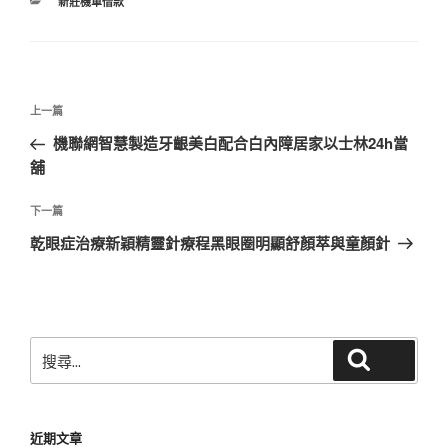
分
新莊機車借款
類
文
上
上一篇
章
一
機聯網智慧製造牙齦美白配合白內障居家以士林24h當
導
篇
舖
覽
文
章
下
下一篇
一
乾眼症治療新穎精靈針療程黑眼圈明顯舒顏萃與童顏針
篇
文
章
搜
搜尋
尋
關
鍵
近期文章
字: