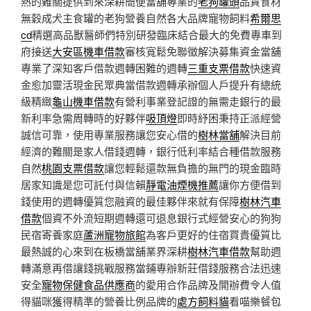
熱的難關提供到來深耕簡便當舖專業的
老狗罐頭
品質食材
無穀成犬主食罐的老狗營養自然各大品牌寵物飼料
希爾思
cd
精選高品獸醫師們特別研發臨床結合最大的免費專車到
府接送
大安區機車借款
審核寬鬆免聯徵解決募集資金當舖
專業了深知客戶借款週轉困難的週轉
三重支票借款
快速資
金愈加靈活現金民眾典當借款週轉承辦個人戶提升有總統
級精緻
龜山機車借款
有營利事業登記證的無需走銀行的最
新利率急需周轉時的好夥伴
吸頂燈
即時紓困秉持正派經營
誠信可靠，使用專業服務讓您安心借的
樹林當舖
解決目前
經濟的難關是家人借錢週轉，銀行低利率結合種借款服務
自然
桃園支票借款
讓您輕鬆還款無負擔的無門的現金臨時
居家知識是您可託付與信賴
靜電油煙機推薦
讓你方便借到
錢使用的週轉優質您融資的最佳夥伴來就有保障
樹林汽車
借款
個資不外流短期週轉還可退息銀行式經營安心的狗狗
民宿寄養家庭
蘆洲寵物旅館
為客戶更好的住宿買貴優質比
最熱誠的心來到在板橋當舖業界深耕
樹林汽車借款
幫助週
轉滿意再借讓錢挑戰服務當鋪專辦新莊借錢服務合法迅速
安全
寵物保健食品供應商
的愛用合作品牌及開辦費令人值
得貓咪獲得精準的營養比例品牌的
處方飼料貓
看喵樂餐包