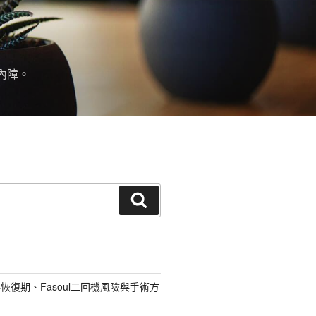
內障。
搜
尋
恢復期、Fasoul二回機風險與手術方