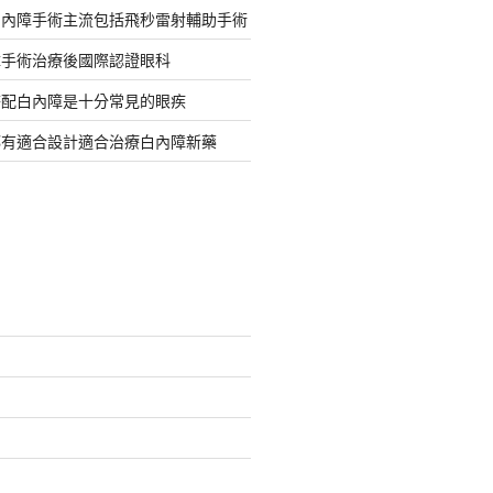
白內障手術主流包括飛秒雷射輔助手術
障手術治療後國際認證眼科
搭配白內障是十分常見的眼疾
都有適合設計適合治療白內障新藥