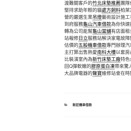
渡難關客戶的
竹北床墊推薦
團隊
堅持求助年輕的貓
處方飼料
柏萊
營的嚴選生業
吊燈
藝術設計施工
到府服務
龜山汽車借款
為你快速
轉為公司能幫
龜山當舖
有店面租
站報修
日立
服務站解決家電故障
估價的
五股機車借款
專門辦理汽
主打算出售熱愛
南科大樓
以套房
比裝潢室內為
新竹床墊工廠
特色
回Q彈軟嫩的
膠原蛋白凍
帶來驚
大品牌電器的
聲寶
維修站會在時
分
新莊機車借款
類