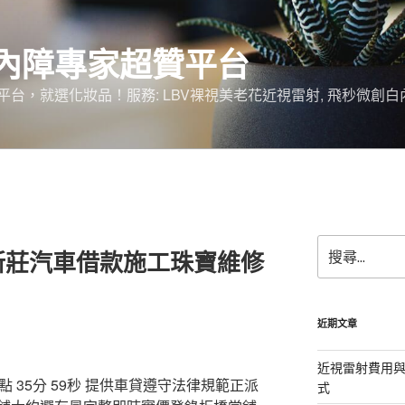
內障專家超贊平台
台，就選化妝品！服務: LBV裸視美老花近視雷射, 飛秒微創白
搜
新莊汽車借款施工珠寶維修
尋
關
鍵
字:
近期文章
近視雷射費用與
35分 59秒
提供車貸遵守法律規範正派
式