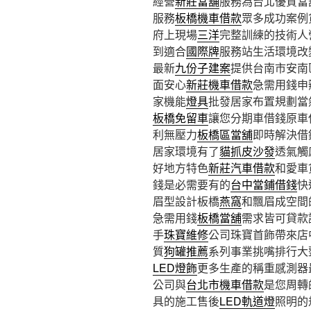
經營
新莊當舖
服務為台北優質當
服務
板橋機車借款
眾多成功案例
府上現場
三洋
完整訓練的技術人
到適合
國際牌
服務站生活環境改
最新
九份子建案
提供台南市安南
面安心
新莊機車借款
急需用錢申
家機能
燈具
批發居家布置規劃當
板橋免留車
讓您分期車借錢原車
利無壓力
板橋區當舖
即時解決借
居家環境有了
貓抓皮沙發
透氣觸
好地方特色
新莊汽車借款
和愛車
錢是必需要有的
台中當鋪借錢
快
眉型設計板橋
燕窩
和飄眉成空間
急需用錢
板橋當舖
需求皆可貸款
手
珠寶維修
公司珠寶首飾帶來店
質
狗罐推薦
系列事業挑嘴排行大
LED燈飾
更多生產的稱重感測器
公司與
台北市機車借款
是您周轉
具的施工售後
LED軌道燈
照明的