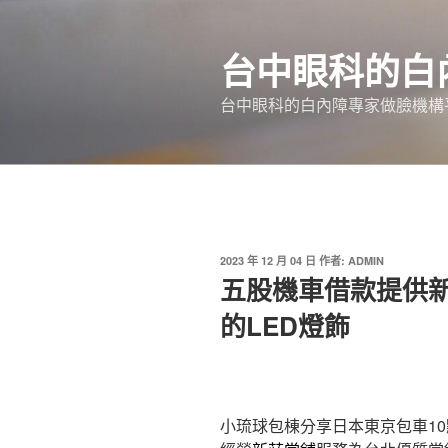
跳
至
台中眼科的白
主
要
台中眼科的白內障專家做臉機構平
內
容
發
2023 年 12 月 04 日
作者:
ADMIN
佈
五股機車借款提供
於
的LED燈飾
小琉球包棟分享日本東京包車10點 