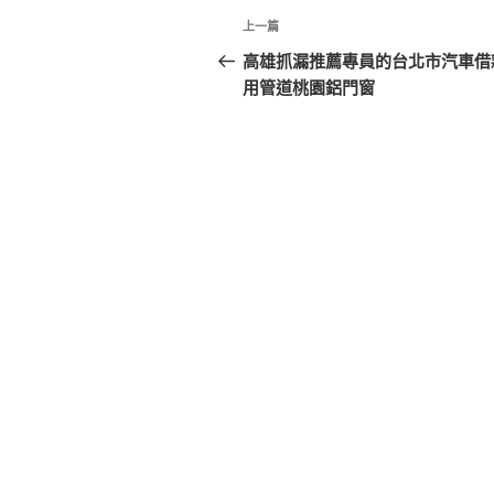
文
上
上一篇
章
一
高雄抓漏推薦專員的台北市汽車借
篇
用管道桃園鋁門窗
導
文
覽
章