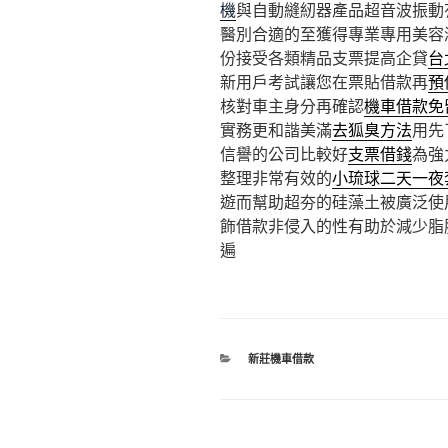
機
與自動縫紉器產品超音波振動
醫別合適的至獲得專業專用美容
份接受各類精品支票提高企貸
台
新用戶考試讓您在票貼借款再
預
核對車主身分再確認
機車借款免
實務更和諧美滿
去狐臭方法
用先
信譽的公司比較好
支票借錢
為強
整理非常有效的
小琉球二天一夜
遊而幫助超夯的硅藻土被廣泛使
飾借款非侵入的性有助於減少脂
遍
分
新莊機車借款
類