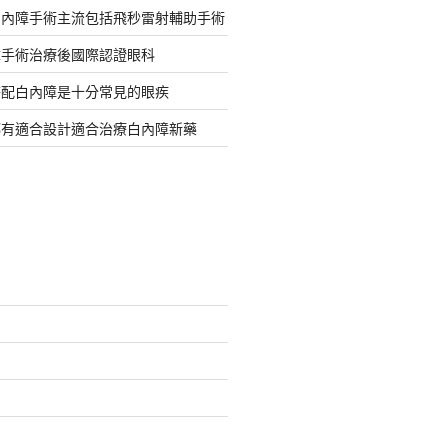
白內障手術主流包括飛秒雷射輔助手術
障手術治療後國際認證眼科
搭配白內障是十分常見的眼疾
都有適合設計適合治療白內障新藥