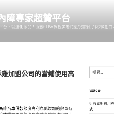
內障專家超贊平台
台，就選化妝品！服務: LBV裸視美老花近視雷射, 飛秒微創白
搜
酥雞加盟公司的當鋪使用高
尋
關
鍵
字:
近期文章
近視雷射費用與
高雄汽車借款
額度高利息低增加的數量有
式