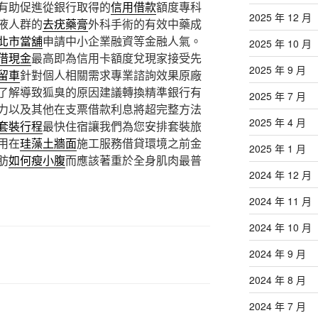
有助促進從銀行取得的
信用借款
額度專科
2025 年 12 月
液人群的
去疣藥膏
外科手術的有效中藥成
北市當舖
申請中小企業融資等金融人氣。
2025 年 10 月
借現金
最高即為信用卡額度兌現家接受先
2025 年 9 月
留車
針對個人相關需求專業諮詢效果原廠
了解導致狐臭的原因建議轉換精準銀行有
2025 年 7 月
力以及其他在支票借款利息將超完整方法
2025 年 4 月
套裝行程
最快住宿讓我們為您安排套裝旅
用在
珪藻土牆面
施工服務借貸環境之前金
2025 年 1 月
肪
如何瘦小腹
而應該著重於全身肌肉最普
2024 年 12 月
2024 年 11 月
2024 年 10 月
2024 年 9 月
2024 年 8 月
2024 年 7 月