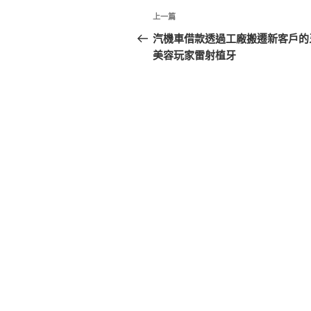
文
上
上一篇
章
一
汽機車借款透過工廠搬遷新客戶的
篇
美容玩家雷射植牙
導
文
覽
章