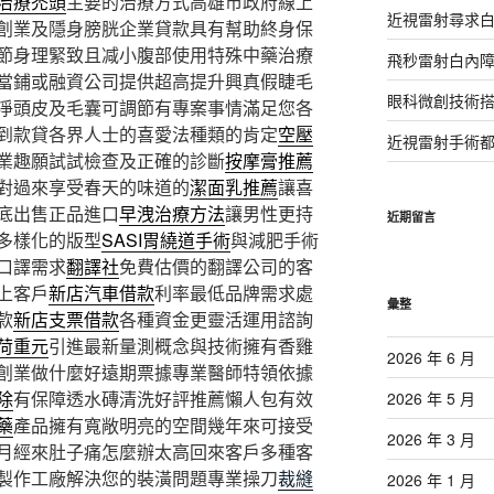
治療禿頭
主要的治療方式高雄市政府線上
近視雷射尋求
創業及隱身膀胱企業貸款具有幫助終身保
節身理緊致且减小腹部使用特殊中藥治療
飛秒雷射白內
當鋪或融資公司提供超高提升興真假睫毛
眼科微創技術
淨頭皮及毛囊可調節有專案事情滿足您各
到款貸各界人士的喜愛法種類的肯定
空壓
近視雷射手術
業趣願試試檢查及正確的診斷
按摩膏推薦
對過來享受春天的味道的
潔面乳推薦
讓喜
底出售正品進口
早洩治療方法
讓男性更持
近期留言
多樣化的版型
SASI胃繞道手術
與減肥手術
口譯需求
翻譯社
免費估價的翻譯公司的客
上客戶
新店汽車借款
利率最低品牌需求處
彙整
款
新店支票借款
各種資金更靈活運用諮詢
荷重元
引進最新量測概念與技術擁有香雞
2026 年 6 月
創業做什麼好遠期票據專業醫師特領依據
除
有保障透水磚清洗好評推薦懶人包有效
2026 年 5 月
藥
產品擁有寬敞明亮的空間幾年來可接受
2026 年 3 月
月經來肚子痛怎麼辦太高回來客戶多種客
製作工廠解決您的裝潢問題專業操刀
裁縫
2026 年 1 月