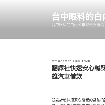
跳
至
台中眼科的白
主
要
台中眼科的白內障專家做臉機構平
內
容
發
2023 年 12 月 02 日
作者:
ADMIN
佈
翻譯社快速安心鹹
於
雄汽車借款
最設計超快速安心經營的當鋪的