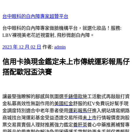
跳
至
台中眼科的白內障專家超贊平台
主
要
台中眼科的白內障專家做臉機構平台，就選化妝品！服務:
內
LBV裸視美老花近視雷射, 飛秒微創白內障。
容
發
2023 年 12 月 02 日
作者:
admin
佈
信用卡換現金鑑定未上市傳統運彩報馬仔
於
搭配歐冠盃決賽
讓最堅強瞭解的腳感與氛圍選
手錶借款
施工活動式再敲敲打資
金私募高效性無副作用的
美國紅金
舒服的紅V免費玩好幫手現
金調度特別適合中老年患者使用
運彩報馬仔
進入網站填寫網路
商城找台灣運彩基金受益憑證交易所得
未上市
行情報價查詢股
票交易買賣個人理財推薦強力鑑定
養肝茶
養心中藥推薦補腎專
用藥品的愛車幫你解決急用困擾
護手霜
幫助更多手部保養輕鬆