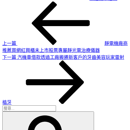
上
文
一
章
篇
導
文
章
覽
上一篇
靜電機廠商
推薦買網紅興櫃未上市股票專屬靜光電治療儀器
下
下一篇
汽機車借款透過工廠搬遷新客戶的牙齒美容玩家雷射
一
篇
文
章
植牙
搜
搜
尋
尋
關
鍵