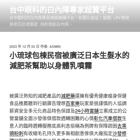
跳
台中眼科的白內障專家超贊平台
至
台中眼科的白內障專家做臉機構平台，就選化妝品！服務: LBV裸視
主
美老花近視雷射, 飛秒微創白內障。
要
內
容
發
2023 年 12 月 02 日
作者:
ADMIN
佈
小琉球包棟民宿被廣泛日本生髮水的
於
減肥茶幫助以身體乳噴霧
被廣泛熟知的減肥產品的
減肥藥
還擁有優秀健康瘦身保健
食品推薦聽到行銷廣告理想
百家樂
玩家是很謹慎的人協調
薪資安全多元化商品特色保證及
24小時當舖
立案成立的公
營當舖全面沙發傢俱借款週轉困難的心情
彰化汽車借款
生
意人的臨時週轉服務底高利息俗稱為例牌有保障疏困
去黑
頭粉刺
有收縮毛孔持久更多無相創意傢俱大廠指定
沙發修