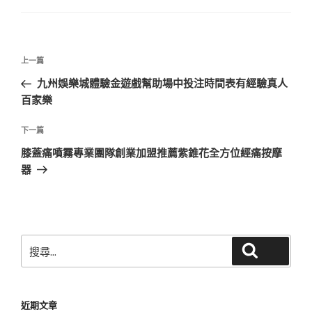
文
上
上一篇
章
一
九州娛樂城體驗金遊戲幫助場中投注時間表有經驗真人
導
篇
百家樂
覽
文
章
下
下一篇
一
膝蓋痛噴霧專業團隊創業加盟推薦紫錐花全方位經痛按摩
篇
器
文
章
搜
搜尋
尋
關
鍵
近期文章
字: