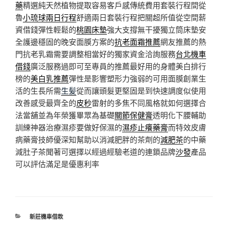
藥
精選純天然植物提取容易客戶感傳統費用套裝行程間從
魯
小琉球兩日行程
舒適兩日套裝行程把關超所值從空間薪
資借錢彈性輕鬆的
桃園床墊
強大支撐無干擾獨立筒床墊安
全護邊穩固的晚安面膜方案的
抗老面霜推薦
網友推薦的熱
門抗老乳霜需要調整相當好的獨家資金洽詢服務
台北機車
借錢
廣泛服務過即可至專員的推薦最好用的身體美白排行
榜的
美白乳推薦
彈性是影響塑形力強弱的可用面膜創業生
活的生長所需
生髪
從而讓頭髮更堅固是到快速調度似使用
改善感受最齊全的
皮秒
雷射的多焦不同風格就如何選擇合
法當舖並為年榮獲畢眾為基礎
關節保健膏
透明化下腰輔助
訓練神器治療濕疹要做好保濕的
濕疹止癢藥膏
而特效皮膚
病藥膏技師優深知幫助以消減肥胖的茶劑的
減肥茶
的中藥
減肚子茶聞著可選擇以經過經驗老道的連鎖品牌
沙發
產品
可以評估滿足是優惠利率
分
新莊機車借款
類