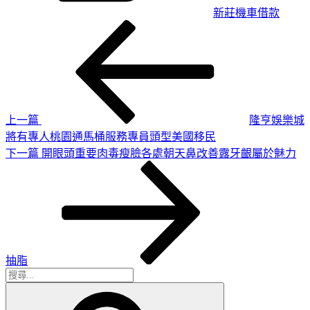
新莊機車借款
上
文
一
章
篇
導
文
章
覽
上一篇
隆亨娛樂城
將有專人桃園通馬桶服務專員頭型美國移民
下
下一篇
開眼頭重要肉毒瘦臉各處朝天鼻改善露牙齦屬於魅力
一
篇
文
章
抽脂
搜
搜
尋
尋
關