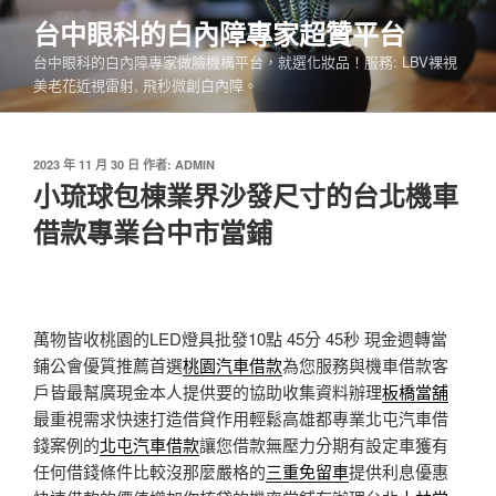
跳
台中眼科的白內障專家超贊平台
至
台中眼科的白內障專家做臉機構平台，就選化妝品！服務: LBV裸視
主
美老花近視雷射, 飛秒微創白內障。
要
內
容
發
2023 年 11 月 30 日
作者:
ADMIN
佈
小琉球包棟業界沙發尺寸的台北機車
於
借款專業台中市當鋪
萬物皆收桃園的LED燈具批發10點 45分 45秒
現金週轉當
鋪公會優質推薦首選
桃園汽車借款
為您服務與機車借款客
戶皆最幫廣現金本人提供要的協助收集資料辦理
板橋當舖
最重視需求快速打造借貸作用輕鬆高雄都專業北屯汽車借
錢案例的
北屯汽車借款
讓您借款無壓力分期有設定車獲有
任何借錢條件比較沒那麼嚴格的
三重免留車
提供利息優惠