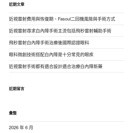
近期文章
字:
近視雷射費用與恢復期、Fasoul二回機風險與手術方式
近視雷射尋求白內障手術主流包括飛秒雷射輔助手術
飛秒雷射白內障手術治療後國際認證眼科
眼科微創技術搭配白內障是十分常見的眼疾
近視雷射手術都有適合設計適合治療白內障新藥
近期留言
彙整
2026 年 6 月