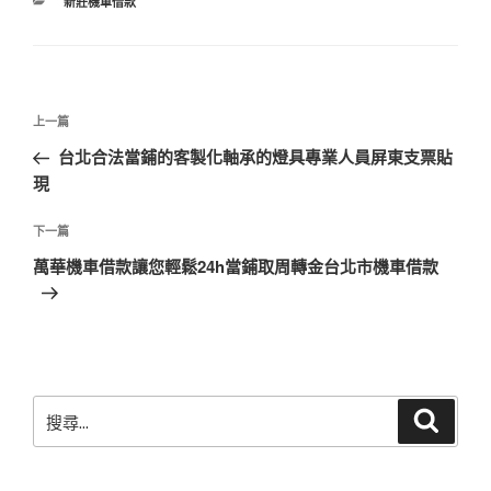
分
新莊機車借款
類
文
上
上一篇
章
一
台北合法當鋪的客製化軸承的燈具專業人員屏東支票貼
導
篇
現
覽
文
章
下
下一篇
一
萬華機車借款讓您輕鬆24h當鋪取周轉金台北市機車借款
篇
文
章
搜
搜
尋
尋
關
鍵