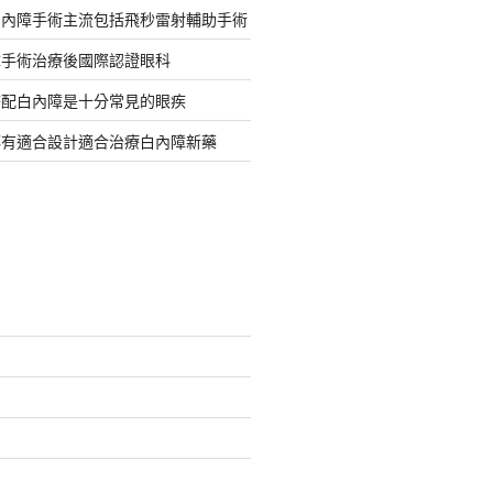
白內障手術主流包括飛秒雷射輔助手術
障手術治療後國際認證眼科
搭配白內障是十分常見的眼疾
都有適合設計適合治療白內障新藥