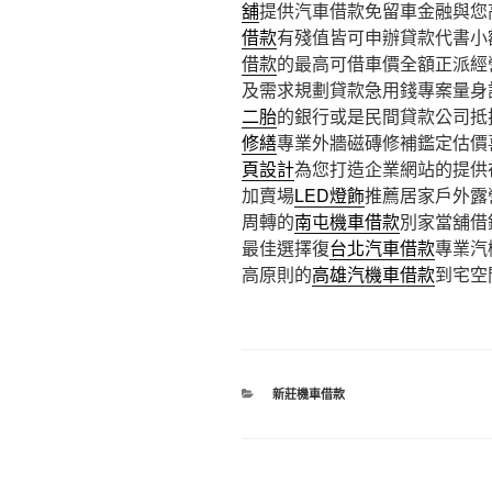
舖
提供汽車借款免留車金融與您
借款
有殘值皆可申辦貸款代書小
借款
的最高可借車價全額正派經
及需求規劃貸款急用錢專案量身
二胎
的銀行或是民間貸款公司抵
修繕
專業外牆磁磚修補鑑定估價
頁設計
為您打造企業網站的提供
加賣場
LED燈飾
推薦居家戶外露
周轉的
南屯機車借款
別家當舖借
最佳選擇復
台北汽車借款
專業汽
高原則的
高雄汽機車借款
到宅空
分
新莊機車借款
類