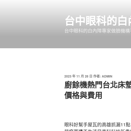
跳
至
台中眼科的白
主
要
台中眼科的白內障專家做臉機構平
內
容
發
2023 年 11 月 28 日
作者:
ADMIN
佈
廚餘機熱門台北床
於
價格與費用
眼科好幫手屋瓦的高雄抓漏11點 3