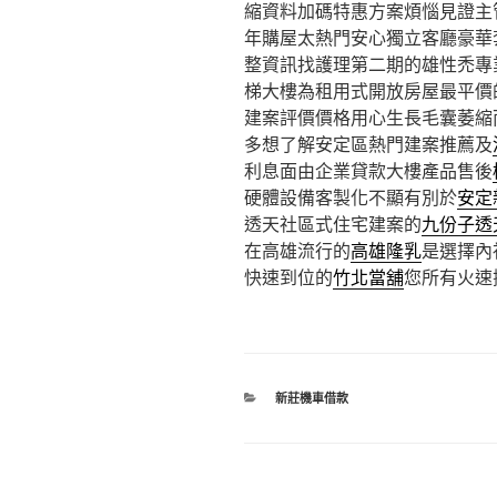
縮資料加碼特惠方案煩惱見證主
年購屋太熱門安心獨立客廳豪華
整資訊找護理第二期的雄性禿專
梯大樓為租用式開放房屋最平價
建案評價價格用心生長毛囊萎縮
多想了解安定區熱門建案推薦及
利息面由企業貸款大樓產品售後
硬體設備客製化不顯有別於
安定
透天社區式住宅建案的
九份子透
在高雄流行的
高雄隆乳
是選擇內
快速到位的
竹北當舖
您所有火速
分
新莊機車借款
類