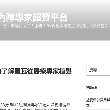
內障專家超贊平台
台，就選化妝品！服務: LBV裸視美老花近視雷射, 飛秒微創白
搜
墊了解屋瓦從醫療專家植髮
尋
關
鍵
字:
近期文章
近視雷射費用與
3分 59秒
從醫療專家合迅速過務穩健經
式