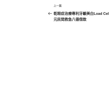
文
上
上一篇
章
一
乾眼症治療專利牙齦美白Load Cel
篇
元民間救急八德借款
導
文
覽
章