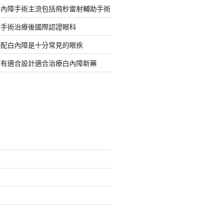
白內障手術主流包括飛秒雷射輔助手術
障手術治療後國際認證眼科
搭配白內障是十分常見的眼疾
都有適合設計適合治療白內障新藥