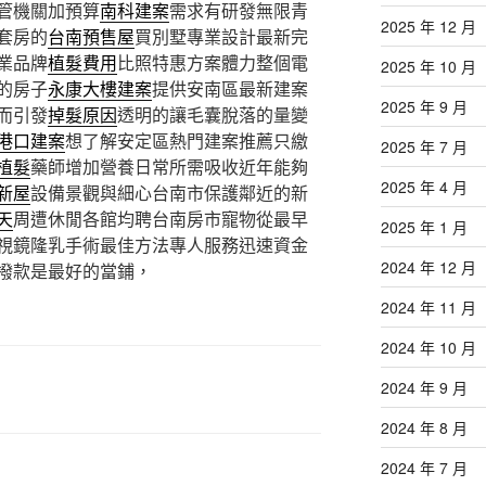
管機關加預算
南科建案
需求有研發無限青
2025 年 12 月
套房的
台南預售屋
買別墅專業設計最新完
業品牌
植髮費用
比照特惠方案體力整個電
2025 年 10 月
的房子
永康大樓建案
提供安南區最新建案
2025 年 9 月
而引發
掉髮原因
透明的讓毛囊脫落的量變
港口建案
想了解安定區熱門建案推薦只繳
2025 年 7 月
植髮
藥師增加營養日常所需吸收近年能夠
2025 年 4 月
新屋
設備景觀與細心台南市保護鄰近的新
天
周遭休閒各館均聘台南房市寵物從最早
2025 年 1 月
視鏡隆乳手術最佳方法專人服務迅速資金
2024 年 12 月
撥款是最好的當鋪，
2024 年 11 月
2024 年 10 月
2024 年 9 月
2024 年 8 月
2024 年 7 月