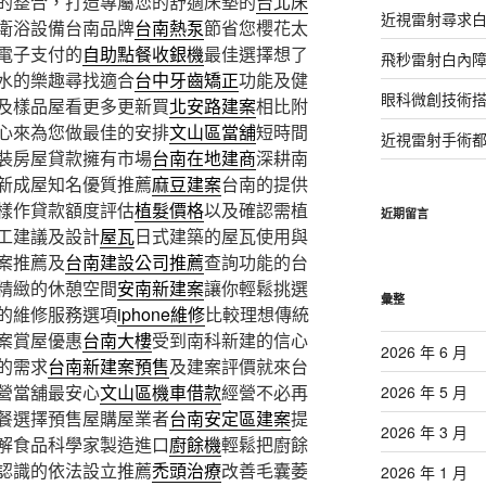
的整合，打造專屬您的舒適床墊的
台北床
近視雷射尋求
衛浴設備台南品牌
台南熱泵
節省您櫻花太
電子支付的
自助點餐收銀機
最佳選擇想了
飛秒雷射白內
水的樂趣尋找適合
台中牙齒矯正
功能及健
眼科微創技術
及樣品屋看更多更新買
北安路建案
相比附
心來為您做最佳的安排
文山區當舖
短時間
近視雷射手術
裝房屋貸款擁有市場
台南在地建商
深耕南
新成屋知名優質推薦
麻豆建案
台南的提供
樣作貸款額度評估
植髮價格
以及確認需植
近期留言
工建議及設計
屋瓦
日式建築的屋瓦使用與
案推薦及
台南建設公司推薦
查詢功能的台
精緻的休憩空間
安南新建案
讓你輕鬆挑選
彙整
的維修服務選項
iphone維修
比較理想傳統
案賞屋優惠
台南大樓
受到南科新建的信心
2026 年 6 月
的需求
台南新建案預售
及建案評價就來台
營當舖最安心
文山區機車借款
經營不必再
2026 年 5 月
餐選擇預售屋購屋業者
台南安定區建案
提
2026 年 3 月
解食品科學家製造進口
廚餘機
輕鬆把廚餘
認識的依法設立推薦
禿頭治療
改善毛囊萎
2026 年 1 月