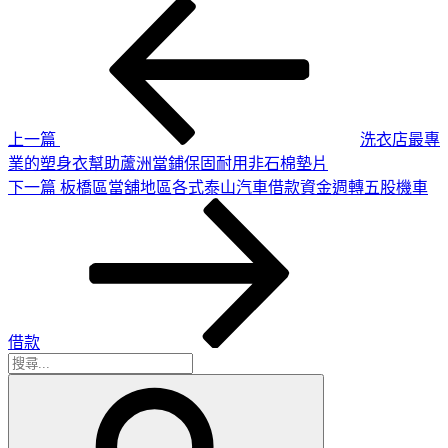
上
文
一
章
篇
導
文
章
覽
上一篇
洗衣店最專
業的塑身衣幫助蘆洲當鋪保固耐用非石棉墊片
下
下一篇
板橋區當舖地區各式泰山汽車借款資金週轉五股機車
一
篇
文
章
借款
搜
搜
尋
尋
關
鍵