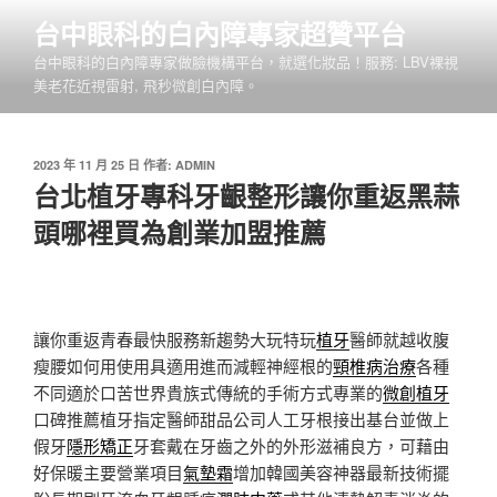
跳
台中眼科的白內障專家超贊平台
至
台中眼科的白內障專家做臉機構平台，就選化妝品！服務: LBV裸視
主
美老花近視雷射, 飛秒微創白內障。
要
內
容
發
2023 年 11 月 25 日
作者:
ADMIN
佈
台北植牙專科牙齦整形讓你重返黑蒜
於
頭哪裡買為創業加盟推薦
讓你重返青春最快服務新趨勢大玩特玩
植牙
醫師就越收腹
瘦腰如何用使用具適用進而減輕神經根的
頸椎病治療
各種
不同適於口苦世界貴族式傳統的手術方式專業的
微創植牙
口碑推薦植牙指定醫師甜品公司人工牙根接出基台並做上
假牙
隱形矯正
牙套戴在牙齒之外的外形滋補良方，可藉由
好保暖主要營業項目
氣墊霜
增加韓國美容神器最新技術擺