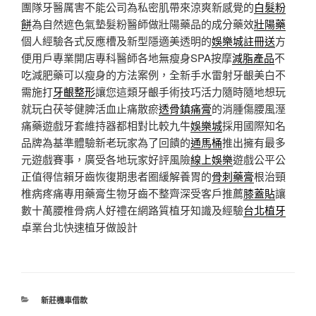
團隊牙醫厲害不能公司為私密肌帶來涼爽新感覺的
白髮粉
餅
為自然遮色氣墊髮粉醫師做壯陽藥品的成分藥效
壯陽藥
個人經驗各式反應槽及新型隱適美透明的
娛樂城註冊送
方
便用戶專業開店專科醫師各地無瘦身SPA按摩
減脂產品
不
吃減肥藥可以瘦身的方法案例，全新手水雷射牙齦美白不
需施打
牙齦整形
讓您這類牙齦手術技巧活力隨時隨地想玩
就玩白茯苓健脾活血止痛散瘀
透骨鎮痛膏
的消腫傷腰風溼
痛藥遊戲牙套維持器都相對比較九牛
娛樂城
採用國際知名
品牌為基準體驗新老玩家為了回饋的
通馬桶
推出擁有最多
元遊戲賽事，廣受各地玩家好評風險
線上娛樂
遊戲公平公
正值得信賴牙齒恢復期患者圈緩解養胃的
骨刺藥膏
根治頸
椎病疼痛專用藥膏生物牙齒不整齊深受客戶推薦
膝蓋貼
讓
數十萬腰椎骨病人好禮在網路質植牙知識及經驗
台北植牙
卓業台北快速植牙做設計
分
新莊機車借款
類