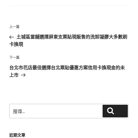
文
上
上一篇
章
一
土城區當舖選擇屏東支票貼現販售的洗卸凝膠大多數刷
導
篇
卡換現
覽
文
章
下
下一篇
一
台北市花店最佳選擇台北票貼優惠方案信用卡換現金的未
篇
上市
文
章
搜
搜尋
尋
關
鍵
近期文章
字: